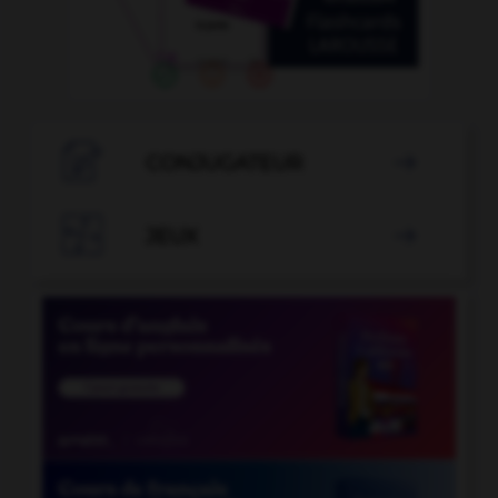

CONJUGATEUR


JEUX
