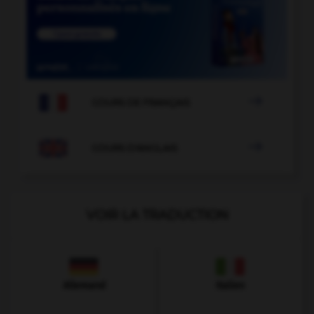

COURS DE FRANÇAIS

COURS D'ANGLAIS
VOIR LA TRADUCTION
Allemand
Italien