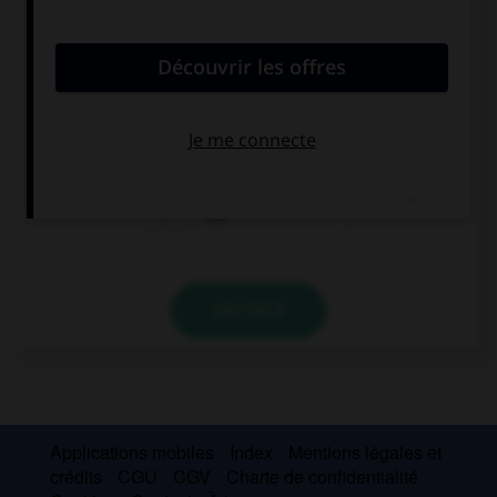
convient.
How old are you? … thirteen.
I
Is
I'm
VALIDER
Applications mobiles
Index
Mentions légales et
crédits
CGU
CGV
Charte de confidentialité