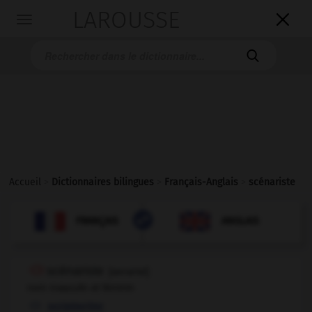
LAROUSSE

Toggle
navigation

Accueil
>
Dictionnaires bilingues
>
Français-Anglais
>
scénariste

ANGLAIS
FRANÇAIS
FRANÇAIS
ANGLAIS
scénariste
[
senarist
]
nom masculin et féminin
scriptwriter