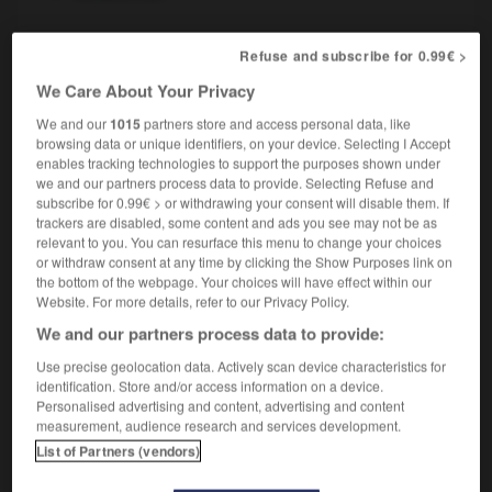
Refuse and subscribe for 0.99€ >
mage
-
scénario
-
scénariste
-
scène
-
scénique
We Care About Your Privacy
We and our
1015
partners store and access personal data, like
browsing data or unique identifiers, on your device. Selecting I Accept

enables tracking technologies to support the purposes shown under
we and our partners process data to provide. Selecting Refuse and
FORUM
subscribe for 0.99€ > or withdrawing your consent will disable them. If
trackers are disabled, some content and ads you see may not be as
Traduction de holdover
relevant to you. You can resurface this menu to change your choices
or withdraw consent at any time by clicking the Show Purposes link on
09/04/2026 21:43:44
the bottom of the webpage. Your choices will have effect within our
Website. For more details, refer to our Privacy Policy.
2 messages
We and our partners process data to provide:
Use precise geolocation data. Actively scan device characteristics for
Comment faire pour suggérer une
identification. Store and/or access information on a device.
signification supplémentaire à une
Personalised advertising and content, advertising and content
traduction d'un mot EN en FR ?
measurement, audience research and services development.
List of Partners (vendors)
02/03/2026 13:09:50