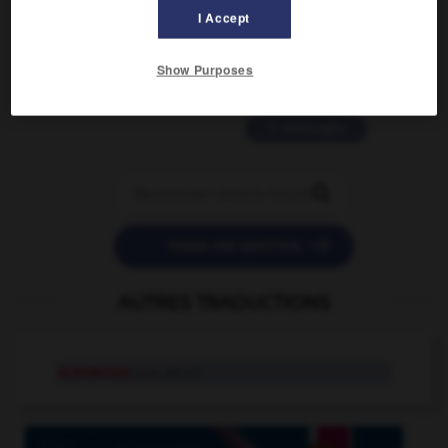
2 messages
I Accept
love is color blind
Show Purposes
09/11/2025 20:28:04
11 messages


POSER UNE QUESTION
AUTRES TRADUCTIONS
scénariste
n.m. et n.f.