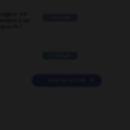
suggérer une
2 messages
mentaire à une
EN en FR ?
11 messages

POSER UNE QUESTION