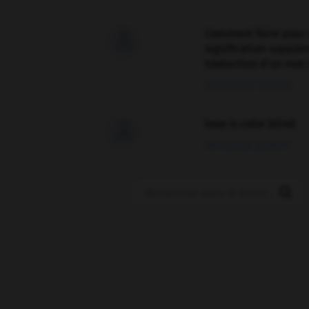
Comment faire pour 

signification supplé
traduction d'un mot 
02/03/2026 13:09:50
love is color blind

09/11/2025 20:28:04
