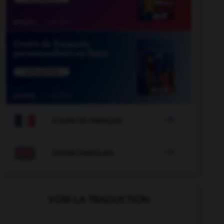

COURS DE FRANÇAIS

COURS D'ANGLAIS
VOIR LA TRADUCTION