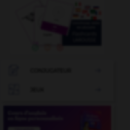

CONJUGATEUR


JEUX
