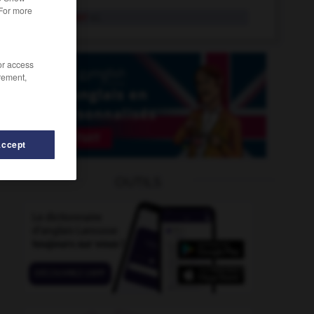
 For more
ronchonner
v.i.
/or access
rement,
Accept
uir
-
ronde
-
Romulus
-
ronce
-
Roncevaux
-
OUTILS