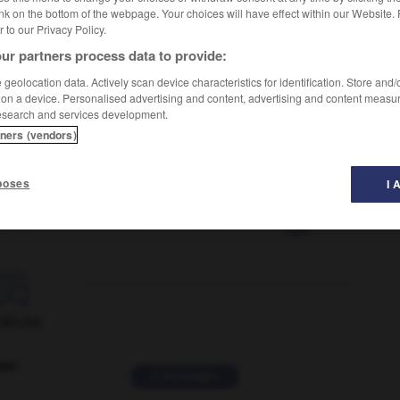
nk on the bottom of the webpage. Your choices will have effect within our Website.
er to our Privacy Policy.
ur partners process data to provide:
geolocation data. Actively scan device characteristics for identification. Store and
 on a device. Personalised advertising and content, advertising and content measu
to gripe
to grouch (at somebody)
OU
esearch and services development.
tners (vendors)
poses
I 
onner
-
ronchonneur
-
roncier
-
rond
-
rond-de-c

ORUM
ver
2 messages