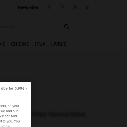
Newsletter




IE
CUISINE
JEUX
LIVRES
ribe for 0.99€ >
iers, on your
r we and our
AUTRES TRADUCTIONS
our consent
t to you. You
he Show