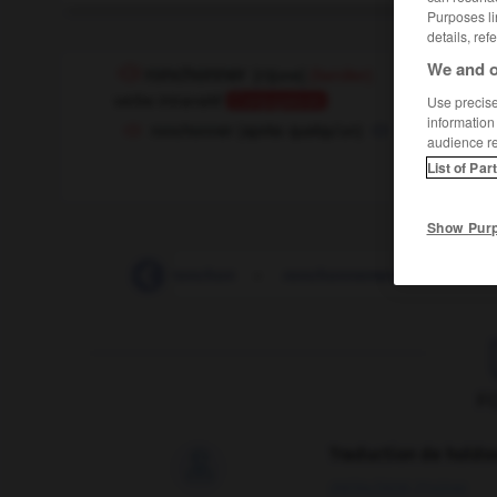
Purposes li
details, ref
We and o
ronchonner
[
rɔ̃ʃɔne
]
(familier)
verbe intransitif
Conjugaison
Use precise 
information
ronchonner (après quelqu'un)
to grouse
OU
audience r
List of Par
Show Pur
-
Roncevaux
-
ronchon
-
ronchonnement
-
ronch
F
Traduction de holdo

09/04/2026 21:43:44