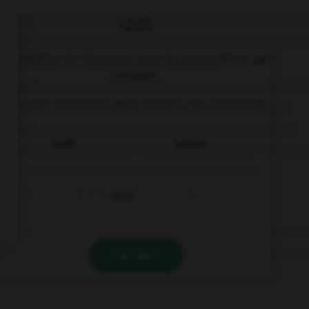
QUIZ
Complétez la séquence avec la proposition qui
convient.
… aren't dangerous and need to be protected.
Wolfs
Wolves
Wolf
VALIDER