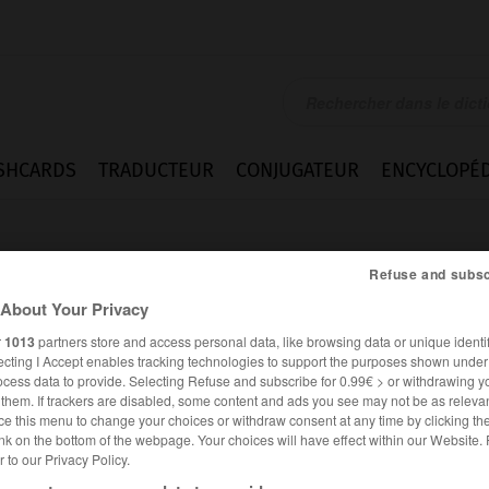
SHCARDS
TRADUCTEUR
CONJUGATEUR
ENCYCLOPÉD
Refuse and subsc
About Your Privacy
r
1013
partners store and access personal data, like browsing data or unique identif
ecting I Accept enables tracking technologies to support the purposes shown unde
eur
ocess data to provide. Selecting Refuse and subscribe for 0.99€ > or withdrawing y
e them. If trackers are disabled, some content and ads you see may not be as relevan
ce this menu to change your choices or withdraw consent at any time by clicking t
nk on the bottom of the webpage. Your choices will have effect within our Website.
er to our Privacy Policy.
FRANÇAIS
ANGLAIS