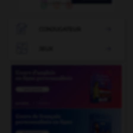

CONJUGATEUR


JEUX
