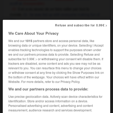
scoff at
(inseparable)
il en a eu assez de se faire railler par tout le
monde
he was fed up with everyone making fun of
him
Refuse and subscribe for 0.99€ >
We Care About Your Privacy
railler
[
raje
]
(littéraire)
We and our
1015
partners store and access personal data, like
verbe intransitif
Conjugaison
browsing data or unique identifiers, on your device. Selecting I Accept
to jest
enables tracking technologies to support the purposes shown under
Conjugaison
we and our partners process data to provide. Selecting Refuse and
subscribe for 0.99€ > or withdrawing your consent will disable them. If
trackers are disabled, some content and ads you see may not be as
se railler de
(littéraire)
relevant to you. You can resurface this menu to change your choices
verbe pronominal plus préposition
or withdraw consent at any time by clicking the Show Purposes link on
the bottom of the webpage. Your choices will have effect within our
se railler de quelqu'un/quelque chose
to scoff
Website. For more details, refer to our Privacy Policy.
at somebody/something
We and our partners process data to provide:
Use precise geolocation data. Actively scan device characteristics for
identification. Store and/or access information on a device.
e
-
raifort
-
rail
-
railler
-
raillerie
-
railleur
-
Personalised advertising and content, advertising and content
measurement, audience research and services development.