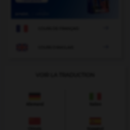

COURS DE FRANÇAIS

COURS D'ANGLAIS
VOIR LA TRADUCTION
Allemand
Italien
Chinois
Espagnol