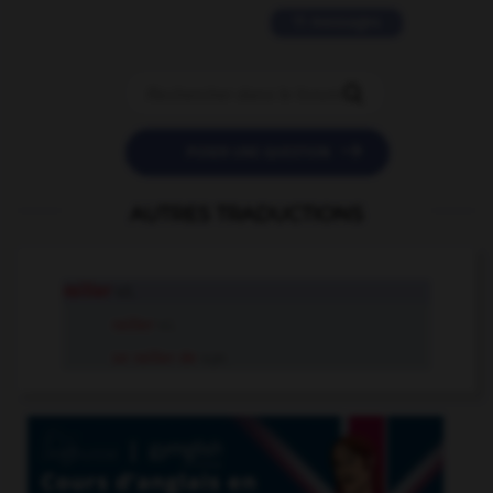
11 messages


POSER UNE QUESTION
AUTRES TRADUCTIONS
railler
v.t.
railler
v.i.
se railler de
v.pr.