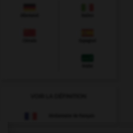
Allemand
Italien
Chinois
Espagnol
Arabe
VOIR LA DÉFINITION
Dictionnaire de français