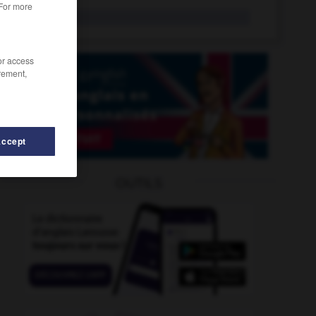
 For more
racine
n.f.
/or access
rement,
Accept
OUTILS