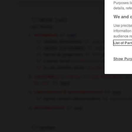
Purposes li
details, ref
We and o
racine
[
rasin
]
Use precise 
nom féminin
information
botanique
root
audience r
racines alimentaires
root crops
List of Par
racines (comestibles)
root vegetables
racine de gingembre
root ginger
Show Pur
il prend racine
[il s'installe]
he's 
(familier)
tu vas prendre racine !
[l'attente est 
(familier)
anatomie
[d'un cheveu, d'un poil, d'une dent]
[du nez]
base
linguistique & mathématiques
root
racine carrée/cubique/énième
square/cube
informatique
root
racines