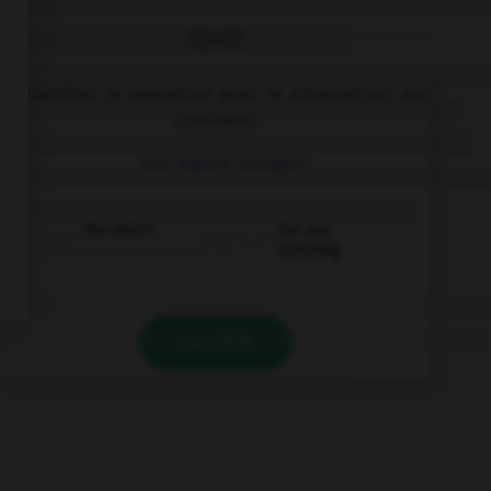
QUIZ
Complétez la séquence avec la proposition qui
convient.
… the match tonight?
You watch
Are you
watching
VALIDER