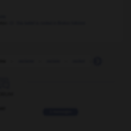
oots
eton
this belief is rooted in Breton folklore
ine
-
racisme
-
raciste
-
racket
-
racketter
-
r

ORUM
ver
2 messages