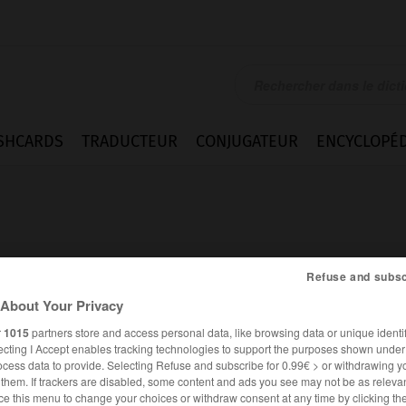
SHCARDS
TRADUCTEUR
CONJUGATEUR
ENCYCLOPÉD
Refuse and subsc
About Your Privacy
r
1015
partners store and access personal data, like browsing data or unique identif
ecting I Accept enables tracking technologies to support the purposes shown unde
ocess data to provide. Selecting Refuse and subscribe for 0.99€ > or withdrawing y
e them. If trackers are disabled, some content and ads you see may not be as relevan
FRANÇAIS
ANGLAIS
ce this menu to change your choices or withdraw consent at any time by clicking t