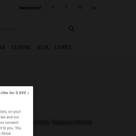
Newsletter




IE
CUISINE
JEUX
LIVRES
ribe for 0.99€ >
iers, on your
r we and our
AUTRES TRADUCTIONS
our consent
t to you. You
he Show