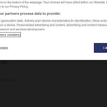
nk on the bottom of the webpage. Your choices will have effect within our Website.
er to our Privacy Policy.
ur partners process data to provide:
geolocation data. Actively scan device characteristics for identification. Store and
 on a device. Personalised advertising and content, advertising and content measu
esearch and services development.
tners (vendors)
poses
I 
getting a bit too comfortably settled
longue]
you'll take root !
root
/nth root