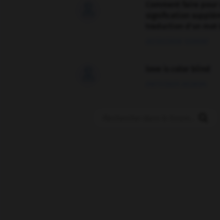
Comment faire pour 

signification supplé
traduction d'un mot 
02/03/2026 13:09:50
love is color blind

09/11/2025 20:28:04
