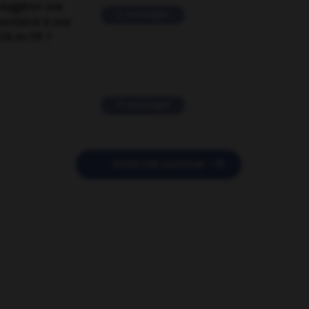
suggérer une
2 messages
mentaire à une
EN en FR ?
11 messages

POSER UNE QUESTION