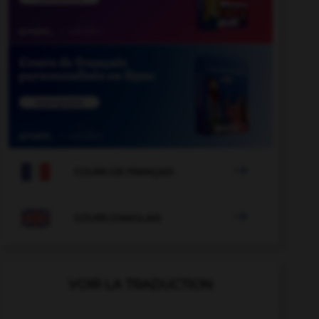

COURS DE FRANÇAIS

COURS D'ANGLAIS
VOIR LA TRADUCTION