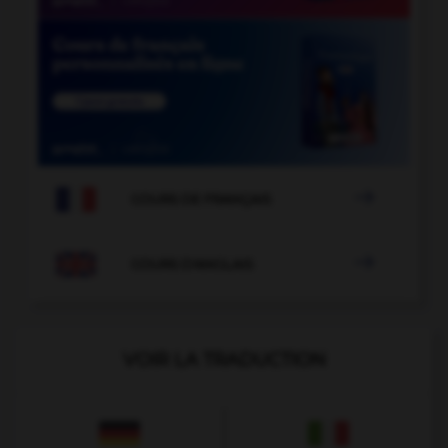

COURS DE FRANÇAIS

COURS D'ANGLAIS
VOIR LA TRADUCTION