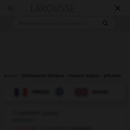
LAROUSSE

Toggle
navigation

Accueil
>
Dictionnaires bilingues
>
Français-Anglais
>
précision

ANGLAIS
FRANÇAIS
FRANÇAIS
ANGLAIS
précision
[
presizjɔ̃
]
nom féminin
[exactitude]
preciseness,
precision