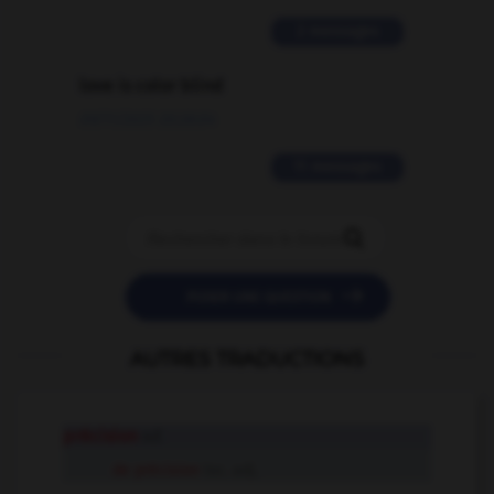
2 messages
love is color blind
09/11/2025 20:28:04
11 messages


POSER UNE QUESTION
AUTRES TRADUCTIONS
précision
n.f.
de précision
loc. adj.