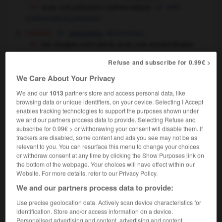
avec une précision mathématique
with
mathematical precision
[netteté]
,
distinctness
precision
les visages sont peints avec une extraordinaire
précision
the faces are painted with extraordinary
Refuse and subscribe for 0.99€ >
precision
attention to detail
OU
We Care About Your Privacy
[explication]
point
apporter une précision à quelque chose
to
We and our
1013
partners store and access personal data, like
add a point to something
browsing data or unique identifiers, on your device. Selecting I Accept
enables tracking technologies to support the purposes shown under
nous y reviendrons dès que nous aurons plus de
we and our partners process data to provide. Selecting Refuse and
précisions
we'll come back to that as soon as we
subscribe for 0.99€ > or withdrawing your consent will disable them. If
have further information
details
OU
trackers are disabled, some content and ads you see may not be as
relevant to you. You can resurface this menu to change your choices
armement
accuracy
or withdraw consent at any time by clicking the Show Purposes link on
the bottom of the webpage. Your choices will have effect within our
Website. For more details, refer to our Privacy Policy.
de précision
We and our partners process data to provide:
locution adjectivale
Use precise geolocation data. Actively scan device characteristics for
precision
(modificateur)
identification. Store and/or access information on a device.
horlogerie de haute précision
high-precision
Personalised advertising and content, advertising and content