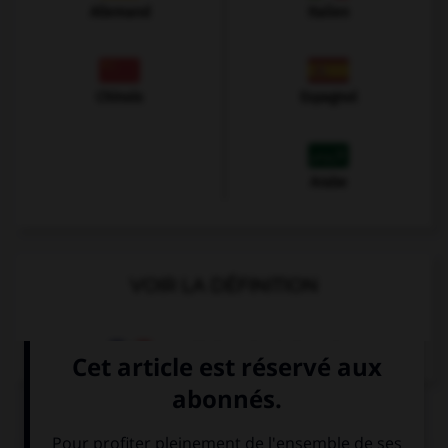
Allemand
Italien
Chinois
Espagnol
Arabe
VOIR LA DÉFINITION
Dictionnaire de français
QUIZ