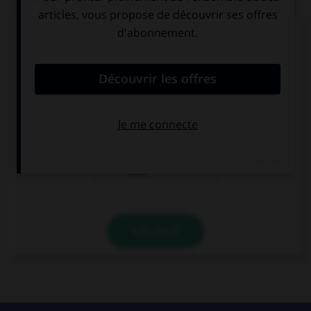
Complétez la séquence avec la proposition qui
convient.
Has your friend already called you? Not …
already.
yet.
ever.
VALIDER