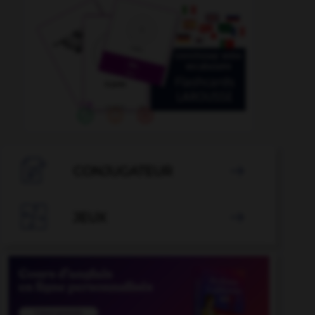

CONJUGATEUR


JEUX
