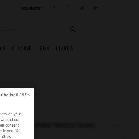
Newsletter




IE
CUISINE
JEUX
LIVRES
ribe for 0.99€ >
iers, on your
r we and our
AUTRES TRADUCTIONS
our consent
t to you. You
he Show