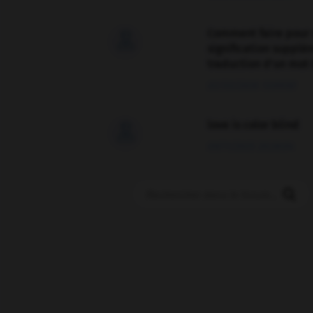
Comment faire pour 

signification supplé
traduction d'un mot 
02/03/2026 13:09:50
love is color blind

09/11/2025 20:28:04
