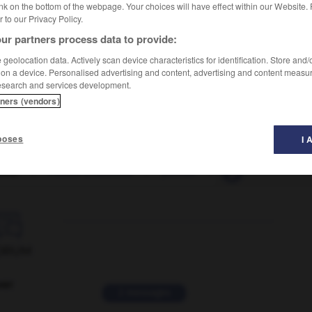
nk on the bottom of the webpage. Your choices will have effect within our Website.
er to our Privacy Policy.
ur partners process data to provide:
geolocation data. Actively scan device characteristics for identification. Store and
 on a device. Personalised advertising and content, advertising and content measu
esearch and services development.
tners (vendors)
poses
I 
evin
-
Poitou-Charentes
-
poitrail
-
poitrinaire
-
p

ORUM
ver
2 messages