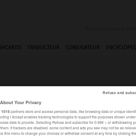
SHCARDS
TRADUCTEUR
CONJUGATEUR
ENCYCLOPÉD
Refuse and subsc
About Your Privacy
r
1015
partners store and access personal data, like browsing data or unique identif
ecting I Accept enables tracking technologies to support the purposes shown unde
ocess data to provide. Selecting Refuse and subscribe for 0.99€ > or withdrawing y
e them. If trackers are disabled, some content and ads you see may not be as relevan
FRANÇAIS
ANGLAIS
ce this menu to change your choices or withdraw consent at any time by clicking t