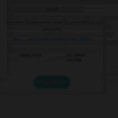
QUIZ
Complétez la séquence avec la proposition qui
convient.
You …, what's the problem this time?
always shout
are always
shouting
VALIDER