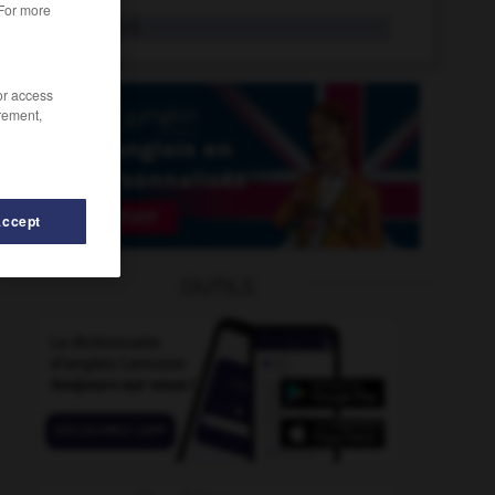
 For more
poitevin
adj.
/or access
rement,
Accept
oitrine
-
poivrade
-
poissonnerie
-
poissonneux
-
OUTILS