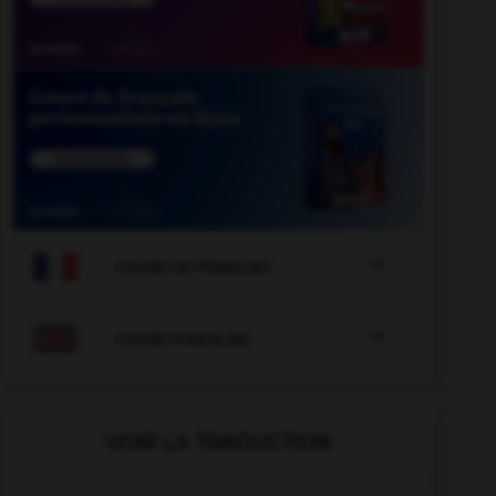

COURS DE FRANÇAIS

COURS D'ANGLAIS
VOIR LA TRADUCTION