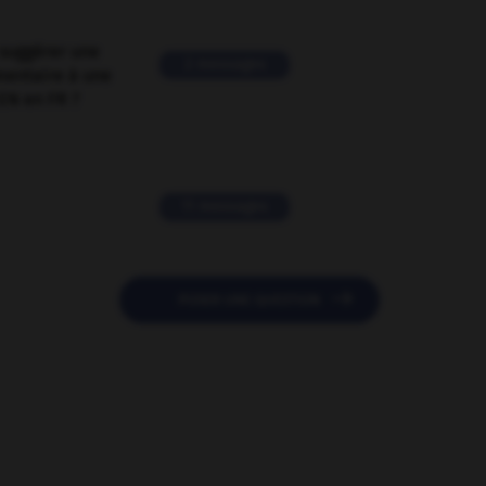
suggérer une
2 messages
mentaire à une
EN en FR ?
11 messages

POSER UNE QUESTION