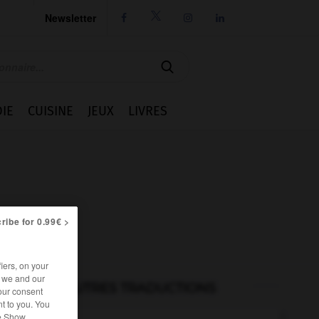
Newsletter




IE
CUISINE
JEUX
LIVRES
ribe for 0.99€ >
iers, on your
r we and our
AUTRES TRADUCTIONS
our consent
t to you. You
he Show