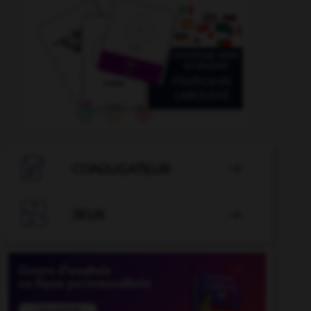

CONJUGATEUR


JEUX
