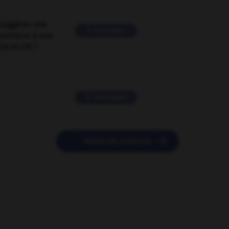
suggérer une
2 messages
mentaire à une
EN en FR ?
11 messages

POSER UNE QUESTION