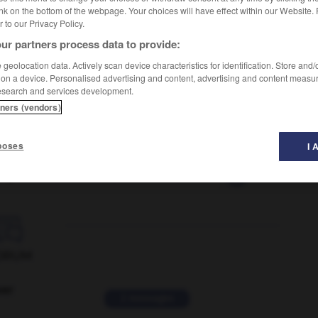
nk on the bottom of the webpage. Your choices will have effect within our Website.
er to our Privacy Policy.
ur partners process data to provide:
geolocation data. Actively scan device characteristics for identification. Store and
 on a device. Personalised advertising and content, advertising and content measu
esearch and services development.
tners (vendors)
poses
I 
logue
-
poêle
-
poêlée
-
poêler
-
poêlon
-
po

ORUM
ver
2 messages