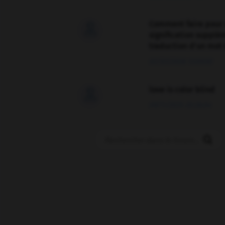
Comment faire pour 

signification supplé
traduction d'un mot 
02/03/2026 13:09:50
love is color blind

09/11/2025 20:28:04
