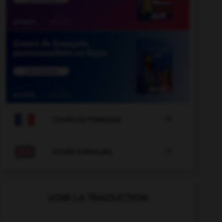

COURS DE FRANÇAIS

COURS D'ANGLAIS
VOIR LA TRADUCTION