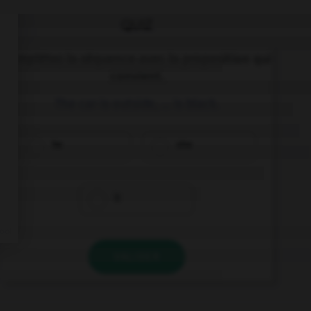
QUIZ
Complétez la séquence avec la proposition qui
convient.
The car is outside, … is black.
he
she
it
VALIDER