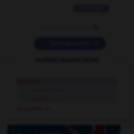
11 messages


POSER UNE QUESTION
AUTRES TRADUCTIONS
plomb
n.m.
de plomb
loc. adj.
à plomb
loc. adv.
sans-plomb
n.m.