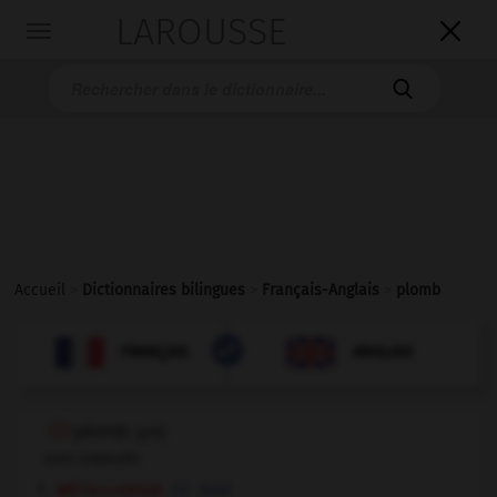
LAROUSSE

Toggle
navigation

Accueil
>
Dictionnaires bilingues
>
Français-Anglais
>
plomb

ANGLAIS
FRANÇAIS
FRANÇAIS
ANGLAIS
plomb
[
plɔ̃
]
nom masculin
métallurgie
lead