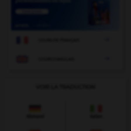

COURS DE FRANÇAIS

COURS D'ANGLAIS
VOIR LA TRADUCTION
Allemand
Italien