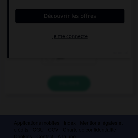
convient.
My parents are away, you can't meet ….
she
them
you
VALIDER
Applications mobiles
Index
Mentions légales et
crédits
CGU
CGV
Charte de confidentialité
Cookies
Contact
À la une