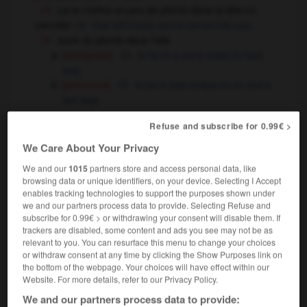
ça te mettra un peu de plomb dans la tête
OU
cervelle
that will knock some sense into you
avoir du plomb dans l'aile
[entreprise]
to be in a sorry state
bad
OU
way
[personne]
to be in bad shape
on one's
OU
last legs
armement
leadshot,
shot
Refuse and subscribe for 0.99€ >
un plomb
a piece of shot
We Care About Your Privacy
du gros plomb
buckshot
We and our
1015
partners store and access personal data, like
du petit plomb
small shot
browsing data or unique identifiers, on your device. Selecting I Accept
électricité
fuse
enables tracking technologies to support the purposes shown under
we and our partners process data to provide. Selecting Refuse and
faire sauter les plombs
to blow the fuses
subscribe for 0.99€ > or withdrawing your consent will disable them. If
PÊCHE
sinker
trackers are disabled, some content and ads you see may not be as
relevant to you. You can resurface this menu to change your choices
couture
lead (weight)
or withdraw consent at any time by clicking the Show Purposes link on
the bottom of the webpage. Your choices will have effect within our
[de vitrail]
lead,
came
Website. For more details, refer to our Privacy Policy.
[sceau]
lead seal
We and our partners process data to provide: