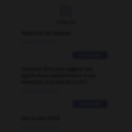

FORUM
Traduction de holdover
09/04/2026 21:43:44
2 messages
Comment faire pour suggérer une
signification supplémentaire à une
traduction d'un mot EN en FR ?
02/03/2026 13:09:50
2 messages
love is color blind
09/11/2025 20:28:04