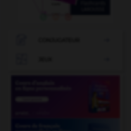

CONJUGATEUR


JEUX
