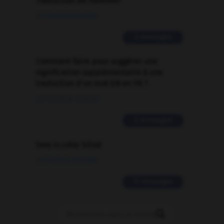
Traduction de holdover
09/04/2026 21:43:44
2 messages
Comment faire pour suggérer une
signification supplémentaire à une
traduction d'un mot EN en FR ?
02/03/2026 13:09:50
2 messages
love is color blind
09/11/2025 20:28:04
11 messages
