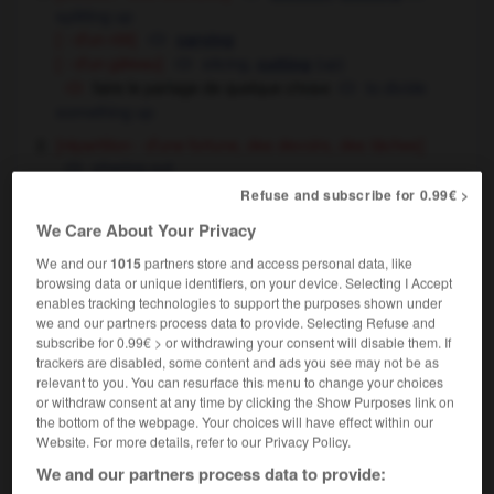
splitting up
[ - d'un rôti]
carving
[ - d'un gâteau]
slicing,
(up)
cutting
faire le partage de quelque chose
to divide
something up
[répartition - d'une fortune, des devoirs, des tâches]
sharing out
[ - des torts, des fautes]
,
apportioning
sharing
Refuse and subscribe for 0.99€ >
partage du pouvoir
power-sharing,
the
We Care About Your Privacy
sharing of power
We and our
1015
partners store and access personal data, like
droit
[acte juridique]
partition
browsing data or unique identifiers, on your device. Selecting I Accept
enables tracking technologies to support the purposes shown under
géométrie
division
we and our partners process data to provide. Selecting Refuse and
informatique
subscribe for 0.99€ > or withdrawing your consent will disable them. If
trackers are disabled, some content and ads you see may not be as
partage de temps
time-sharing
relevant to you. You can resurface this menu to change your choices
or withdraw consent at any time by clicking the Show Purposes link on
the bottom of the webpage. Your choices will have effect within our
en partage
Website. For more details, refer to our Privacy Policy.
locution adverbiale
We and our partners process data to provide: