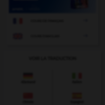

COURS DE FRANÇAIS

COURS D'ANGLAIS
VOIR LA TRADUCTION
Allemand
Italien
Chinois
Espagnol