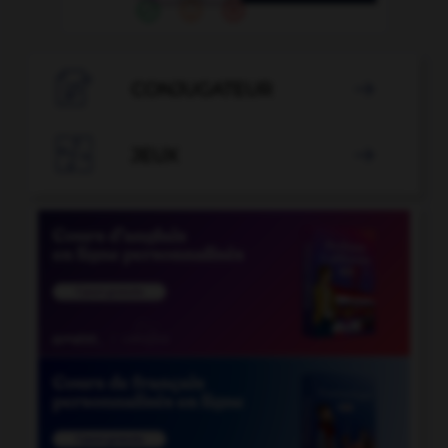

CONJUGATEUR


JEUX
