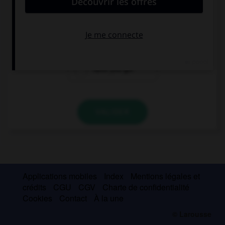
What … in your bag?
you have
have got
have you got
VALIDER
Applications mobiles
Index
Mentions légales et
crédits
CGU
CGV
Charte de confidentialité
Cookies
Contact
À la une
© Larousse