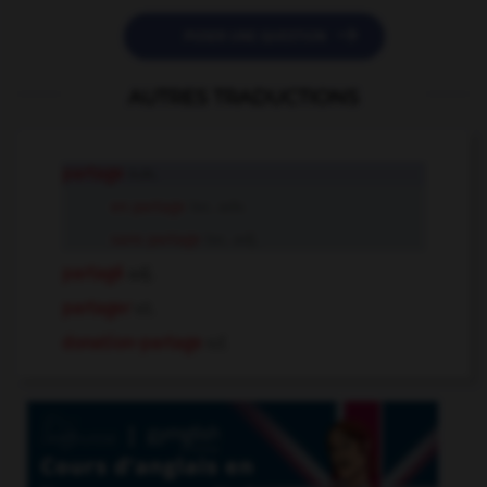

POSER UNE QUESTION
AUTRES TRADUCTIONS
partage
n.m.
en partage
loc. adv.
sans partage
loc. adj.
partagé
adj.
partager
v.t.
donation-partage
n.f.