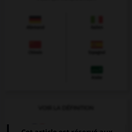
Allemand
Italien
Chinois
Espagnol
Arabe
VOIR LA DÉFINITION
Dictionnaire de français