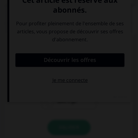
QUIZ
Complétez la séquence avec la proposition qui
convient.
Which bus … to London?
goes
go
does it go
VALIDER