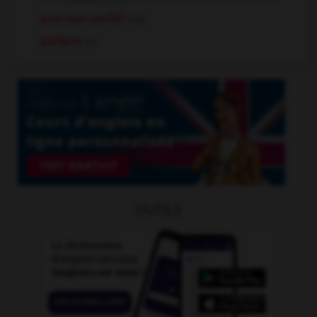
plus-que-parfait
n.m.
parfaire
v.t.
OUTILS