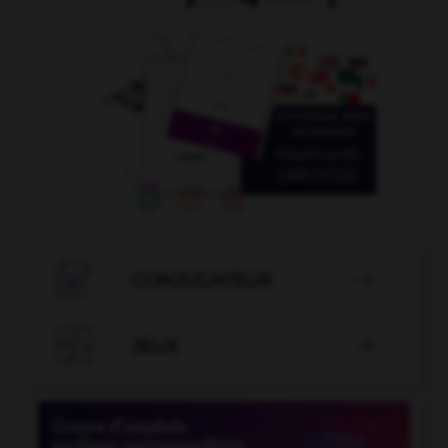

CONJUGATEUR


JEUX
