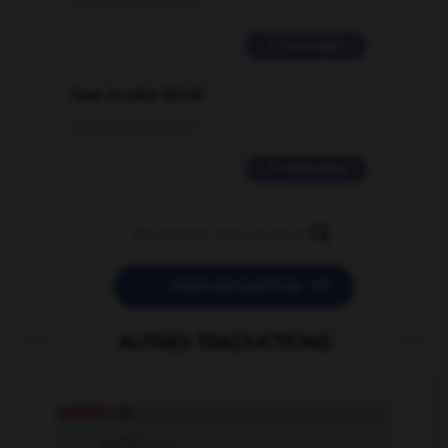
02/03/2026 13:09:50
2 messages
love is color blind
09/11/2025 20:28:04
11 messages


POSER UNE QUESTION
AUTRES TRADUCTIONS
parfait
adj.
parfait
n.m.