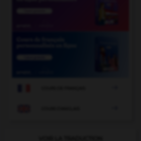

COURS DE FRANÇAIS

COURS D'ANGLAIS
VOIR LA TRADUCTION