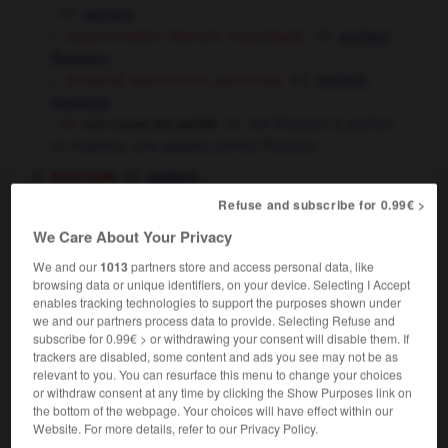
perfect
[ - argumentation, diamant, maquillage]
,
perfect
flawless
[ - scolarité, savoir-vivre, personne]
,
perfect
faultless
son russe est parfait
her Russian is perfect
flawless,
she speaks perfect Russian
OU
biologie
mature
entomologie
perfect
Refuse and subscribe for 0.99€ >
mathématiques
[cercle]
perfect
We Care About Your Privacy
[en intensif]
,
perfect
utter
We and our
1013
partners store and access personal data, like
c'est le parfait homme du monde
he's a
browsing data or unique identifiers, on your device. Selecting I Accept
perfect gentleman
enables tracking technologies to support the purposes shown under
c'est un parfait goujat/idiot
he's an utter
we and our partners process data to provide. Selecting Refuse and
boor/fool
subscribe for 0.99€ > or withdrawing your consent will disable them. If
c'est le type même du parfait macho !
he's
trackers are disabled, some content and ads you see may not be as
relevant to you. You can resurface this menu to change your choices
the epitome of the male chauvinist pig !
or withdraw consent at any time by clicking the Show Purposes link on
[complet, total - bonheur, calme, entente]
,
the bottom of the webpage. Your choices will have effect within our
perfect
Website. For more details, refer to our Privacy Policy.
complete,
total