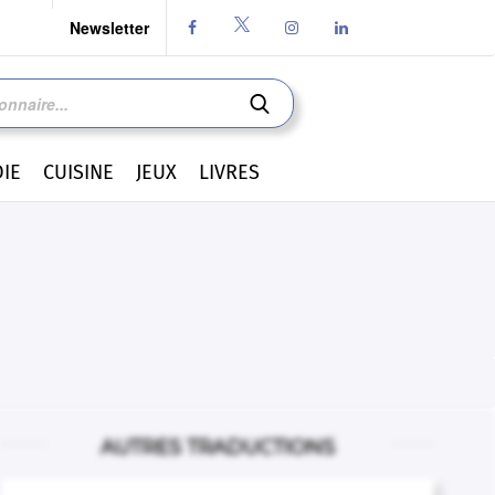
Newsletter




IE
CUISINE
JEUX
LIVRES
AUTRES TRADUCTIONS