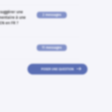
suggérer une
2 messages
mentaire à une
EN en FR ?
11 messages

POSER UNE QUESTION