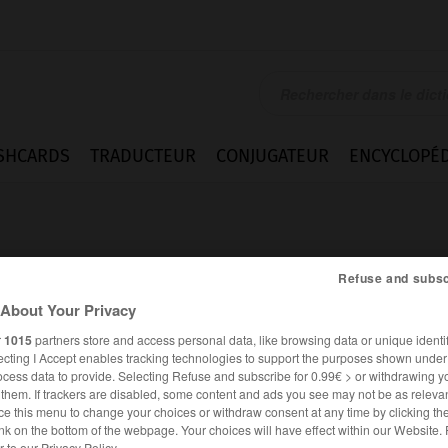
SHCARDS
TRADUCTEUR
CONJUGATEUR
ENCYCLOPÉD
Refuse and subsc
About Your Privacy
r
1015
partners store and access personal data, like browsing data or unique identif
l_air
ecting I Accept enables tracking technologies to support the purposes shown unde
ocess data to provide. Selecting Refuse and subscribe for 0.99€ > or withdrawing y
e them. If trackers are disabled, some content and ads you see may not be as relevan
ce this menu to change your choices or withdraw consent at any time by clicking t
FRANÇAIS
ANGLAIS
nk on the bottom of the webpage. Your choices will have effect within our Website.
er to our Privacy Policy.