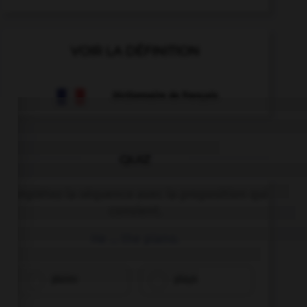
VOIR LA DÉFINITION
Dictionnaire de français
QUIZ
Complétez la séquence avec la proposition qui
convient.
He … the piano.
plaies
plays