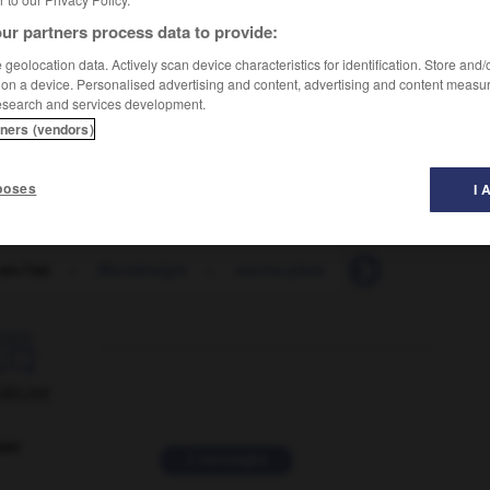
ur partners process data to provide:
geolocation data. Actively scan device characteristics for identification. Store and
 on a device. Personalised advertising and content, advertising and content measu
esearch and services development.
tners (vendors)
poses
I 
n-l'air
-
Monténégro
-
monte-plats
-
monter
-
mo

ORUM
ver
2 messages