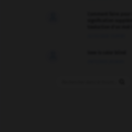
Comment faire pour 

signification supplé
traduction d'un mot 
02/03/2026 13:09:50
love is color blind

09/11/2025 20:28:04
