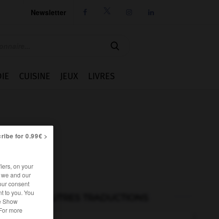
Newsletter




IE
CUISINE
JEUX
LIVRES
ribe for 0.99€ >
iers, on your
r we and our
our consent
t to you. You
AUTRES TRADUCTIONS
he Show
 For more