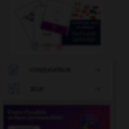

CONJUGATEUR


JEUX
