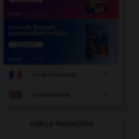

COURS DE FRANÇAIS

COURS D'ANGLAIS
VOIR LA TRADUCTION