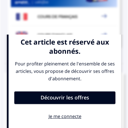

COURS DE FRANÇAIS

COURS D'ANGLAIS
QUIZ
Complétez la séquence avec la proposition qui
convient.
… Tom and Jerry the names of your pets?
Is
Are