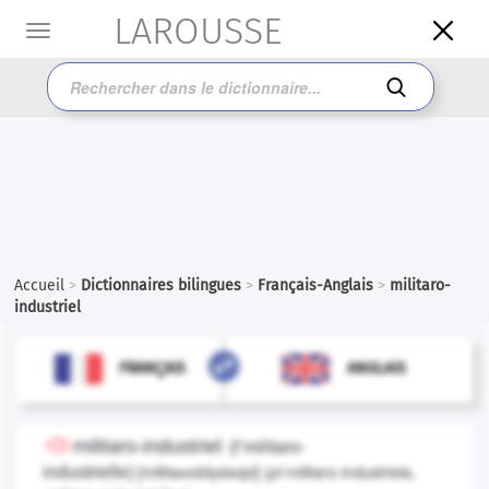
LAROUSSE

Toggle
navigation

Accueil
>
Dictionnaires bilingues
>
Français-Anglais
>
militaro-
industriel

ANGLAIS
FRANÇAIS
FRANÇAIS
ANGLAIS
militaro-industriel
(
f
militaro-
[
militaʀoɛ̃dystʀijɛl
]
(
pl
militaro-industriels,
industrielle)