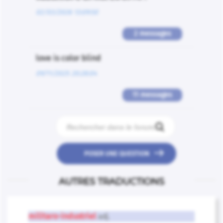
02/03/2026 13:09:50
2 messages
love is color blind
09/11/2025 20:28:04
11 messages


POSER UNE QUESTION
AUTRES TRADUCTIONS
militaro-industriel
adj.