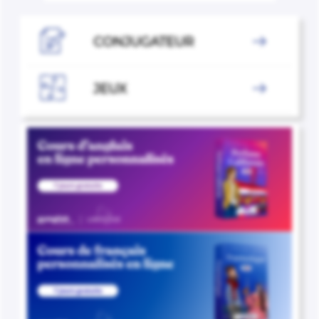

CONJUGATEUR


JEUX
