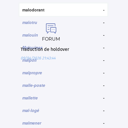
malodorant
-
malotru
-

malouin
-
FORUM
Malouines
-
Traduction de holdover
09/04/2026 21:43:44
malpoli
-
malpropre
-
malle-poste
-
mallette
-
mal-logé
-
malmener
-