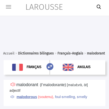
LAROUSSE

Toggle
navigation
Accueil
>
Dictionnaires bilingues
>
Français-Anglais
>
malodorant

ANGLAIS
FRANÇAIS
FRANÇAIS
ANGLAIS
malodorant
[
malɔdɔrɑ̃, ɑ̃t
]
(
f
malodorante)
adjectif
foul-smelling,
smelly
malodorous
(soutenu),