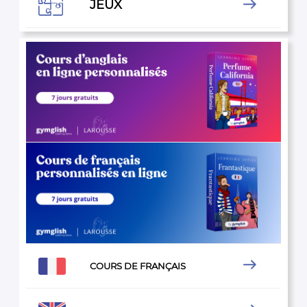

JEUX


COURS DE FRANÇAIS