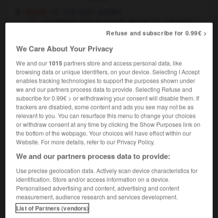
nine days' wonder
(figuré)
un météore dans le monde de l'art
a flash in
the pan in the art world
Refuse and subscribe for 0.99€ >
We Care About Your Privacy
We and our
1015
partners store and access personal data, like
browsing data or unique identifiers, on your device. Selecting I Accept
psycose
-
météo
-
météore
-
météorique
-
météor
enables tracking technologies to support the purposes shown under
we and our partners process data to provide. Selecting Refuse and
subscribe for 0.99€ > or withdrawing your consent will disable them. If
trackers are disabled, some content and ads you see may not be as

relevant to you. You can resurface this menu to change your choices
or withdraw consent at any time by clicking the Show Purposes link on
FORUM
the bottom of the webpage. Your choices will have effect within our
Website. For more details, refer to our Privacy Policy.
Traduction de holdover
We and our partners process data to provide:
09/04/2026 21:43:44
Use precise geolocation data. Actively scan device characteristics for
identification. Store and/or access information on a device.
2 messages
Personalised advertising and content, advertising and content
measurement, audience research and services development.
Comment faire pour suggérer une
List of Partners (vendors)
signification supplémentaire à une