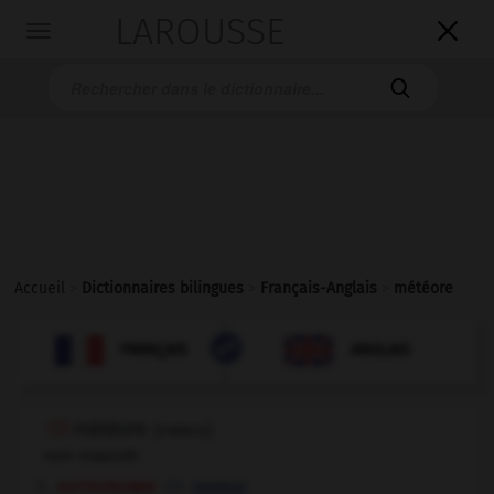
LAROUSSE

Toggle
navigation

Accueil
>
Dictionnaires bilingues
>
Français-Anglais
>
météore

ANGLAIS
FRANÇAIS
FRANÇAIS
ANGLAIS
météore
[
meteɔr
]
nom masculin
astronomie
meteor