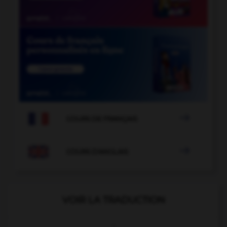

COURS DE FRANÇAIS

COURS D'ANGLAIS
VOIR LA TRADUCTION