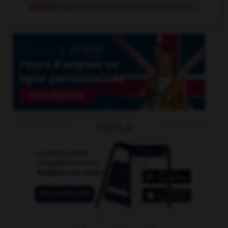
météore
n.m.
OUTILS