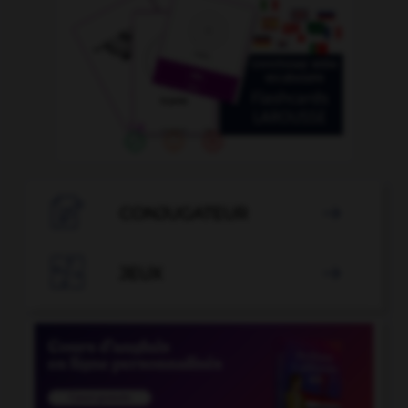

CONJUGATEUR


JEUX
