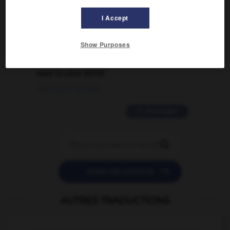
traduction d'un mot EN en FR ?
I Accept
02/03/2026 13:09:50
Show Purposes
2 messages
love is color blind
09/11/2025 20:28:04
11 messages


POSER UNE QUESTION
AUTRES TRADUCTIONS