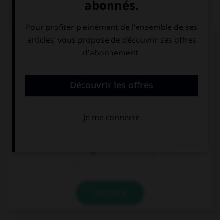
QUIZ
Complétez la séquence avec la proposition qui
convient.
I'm sorry, I don't understand, I don't speak …
Spanish.
a
the
Ø
VALIDER