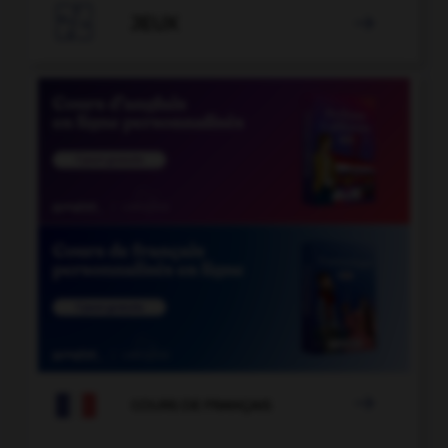

JEUX


COURS DE FRANÇAIS