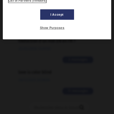
List of Partners (vendors)
09/04/2026 21:43:44
I Accept
2 messages
Show Purposes
Comment faire pour suggérer une
signification supplémentaire à une
traduction d'un mot EN en FR ?
02/03/2026 13:09:50
2 messages
love is color blind
09/11/2025 20:28:04
11 messages
