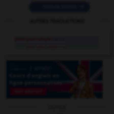

POSER UNE QUESTION
AUTRES TRADUCTIONS
laissé-pour-compte
n.m., n.f.
laissé-pour-compte
n.m.
OUTILS