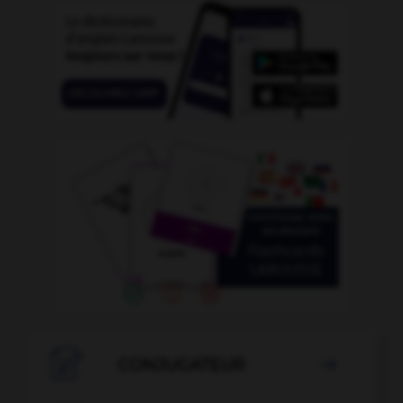

CONJUGATEUR
