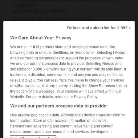
[
lesepurkɔ̃t
]
nom masculin, nom féminin
[personne]
social reject
outcast
OU
les laissés-pour-compte de l'industrialisation
Refuse and subscribe for 0.99€ >
the casualties
victims of industrialization
OU
We Care About Your Privacy
We and our
1013
partners store and access personal data, like
browsing data or unique identifiers, on your device. Selecting I Accept
laissé-pour-compte
enables tracking technologies to support the purposes shown under
nom masculin
we and our partners process data to provide. Selecting Refuse and
commerce
,
reject
return
subscribe for 0.99€ > or withdrawing your consent will disable them. If
trackers are disabled, some content and ads you see may not be as
relevant to you. You can resurface this menu to change your choices
or withdraw consent at any time by clicking the Show Purposes link on
the bottom of the webpage. Your choices will have effect within our
laissé-pour-compte, laissée-pour-compte, laissés-pour-compte
Website. For more details, refer to our Privacy Policy.
We and our partners process data to provide:

Use precise geolocation data. Actively scan device characteristics for
identification. Store and/or access information on a device.
FORUM
Personalised advertising and content, advertising and content
measurement, audience research and services development.
Traduction de holdover