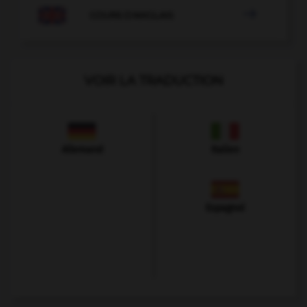

COURS D'ANGLAIS
VOIR LA TRADUCTION
Allemand
Italien
Espagnol