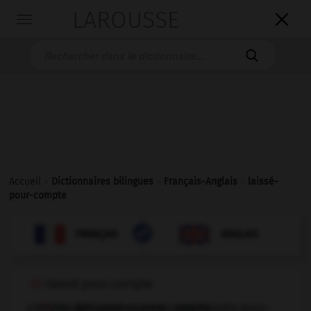
LAROUSSE

Toggle
navigation

Accueil
>
Dictionnaires bilingues
>
Français-Anglais
>
laissé-
pour-compte

ANGLAIS
FRANÇAIS
FRANÇAIS
ANGLAIS
laissé-pour-compte
,
laissés-pour-compte,
laissée-pour-compte,
fpl
laissées-pour-compte
mpl