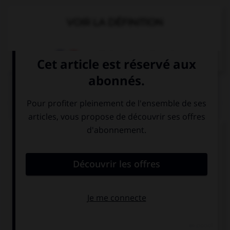
VOIR LA DÉFINITION
Dictionnaire de français
QUIZ
Complétez la séquence avec la proposition qui
convient.
It's raining, I need … umbrella.
a
an