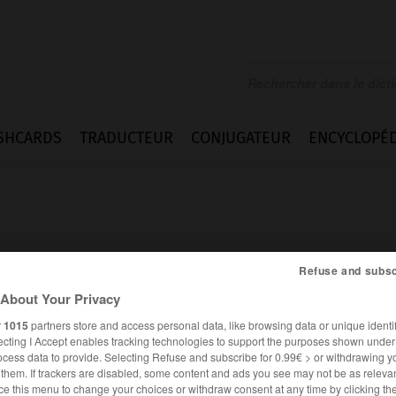
SHCARDS
TRADUCTEUR
CONJUGATEUR
ENCYCLOPÉD
Refuse and subsc
About Your Privacy
é
r
1015
partners store and access personal data, like browsing data or unique identif
ecting I Accept enables tracking technologies to support the purposes shown unde
ocess data to provide. Selecting Refuse and subscribe for 0.99€ > or withdrawing y
e them. If trackers are disabled, some content and ads you see may not be as relevan
FRANÇAIS
ANGLAIS
ce this menu to change your choices or withdraw consent at any time by clicking t