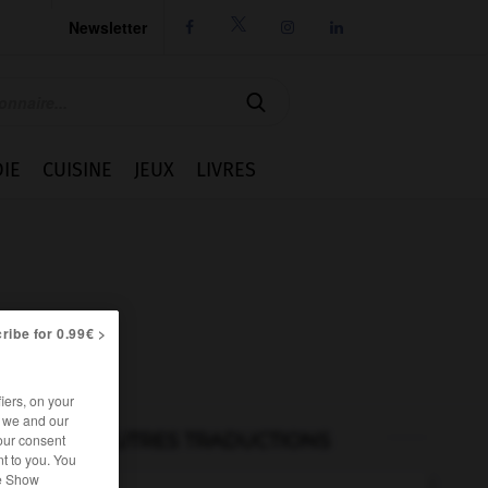
Newsletter




IE
CUISINE
JEUX
LIVRES
ribe for 0.99€ >
iers, on your
r we and our
AUTRES TRADUCTIONS
our consent
t to you. You
he Show