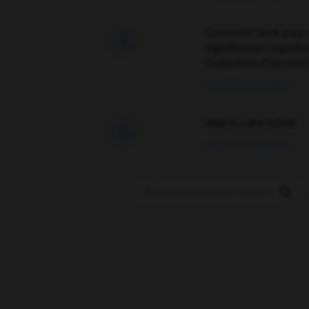
Comment faire pour 

signification supplé
traduction d'un mot 
02/03/2026 13:09:50
love is color blind

09/11/2025 20:28:04
