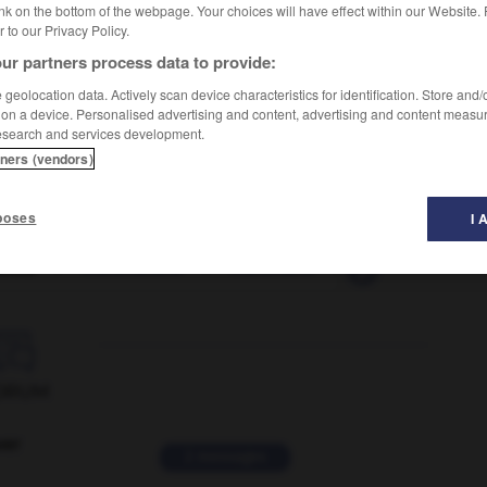
nk on the bottom of the webpage. Your choices will have effect within our Website.
er to our Privacy Policy.
ur partners process data to provide:
geolocation data. Actively scan device characteristics for identification. Store and
 on a device. Personalised advertising and content, advertising and content measu
esearch and services development.
tners (vendors)
poses
I 
sonné
-
irrationalisme
-
irrationalité
-
irrationnel
-

ORUM
ver
2 messages