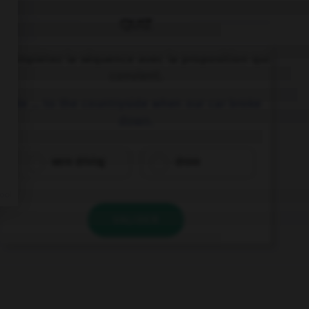
QUIZ
Complétez la séquence avec la proposition qui
convient.
We … to the countryside when our car broke
down.
were driving
drove
VALIDER