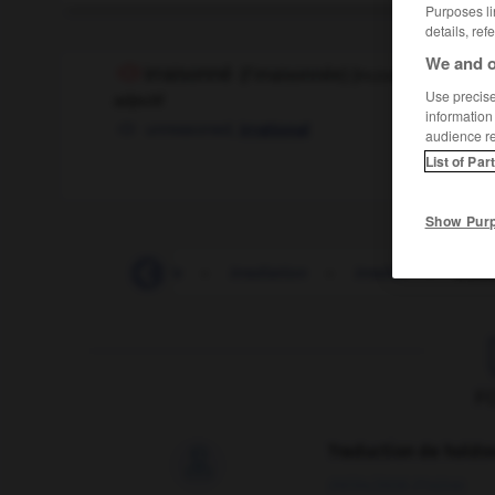
Purposes li
details, ref
We and o
irraisonné
[
irεzɔne
]
(
f
irraisonnée)
Use precise 
adjectif
information
unreasoned,
irrational
audience r
List of Par
Show Pur
IRPP
-
irrachetable
-
irradiation
-
irradier
-
irrai
F
Traduction de holdo

09/04/2026 21:43:44