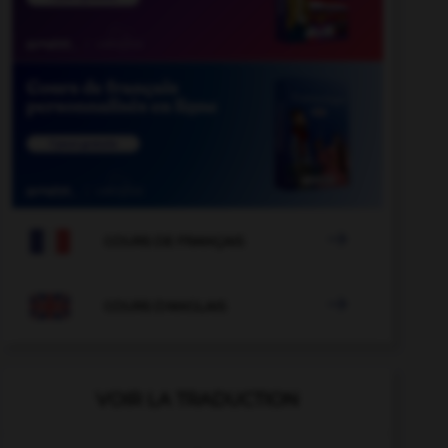

COURS DE FRANÇAIS

COURS D'ANGLAIS
VOIR LA TRADUCTION