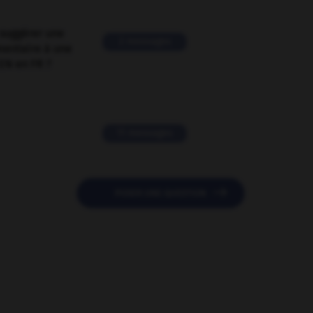
suggérer une
2 messages
mentaire à une
EN en FR ?
11 messages

POSER UNE QUESTION