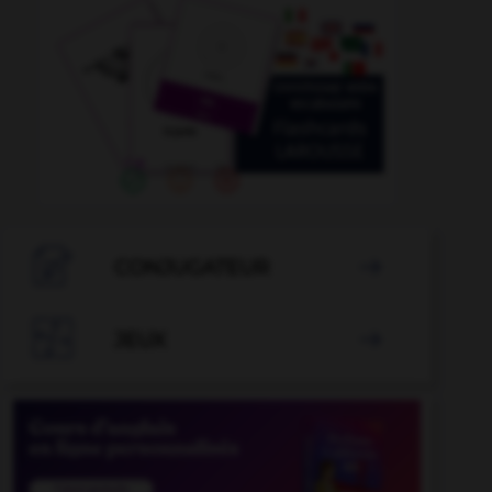

CONJUGATEUR


JEUX
