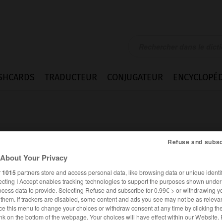
SHCARDS
TRADUCTEUR
CONJUGATEUR
ENCYCLOPÉD
Refuse and subsc
About Your Privacy
ment
r
1015
partners store and access personal data, like browsing data or unique identif
ecting I Accept enables tracking technologies to support the purposes shown unde
ocess data to provide. Selecting Refuse and subscribe for 0.99€ > or withdrawing y
e them. If trackers are disabled, some content and ads you see may not be as relevan
ce this menu to change your choices or withdraw consent at any time by clicking t
FRANÇAIS
ANGLAIS
nk on the bottom of the webpage. Your choices will have effect within our Website.