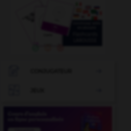

CONJUGATEUR


JEUX
