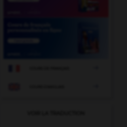

COURS DE FRANÇAIS

COURS D'ANGLAIS
VOIR LA TRADUCTION