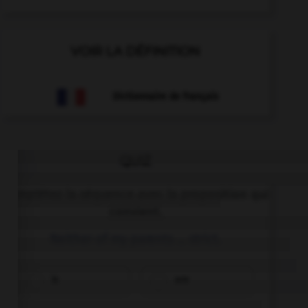
VOIR LA DÉFINITION
Dictionnaire de français
QUIZ
Complétez la séquence avec la proposition qui
convient.
Neither of my parents … strict.
is
are