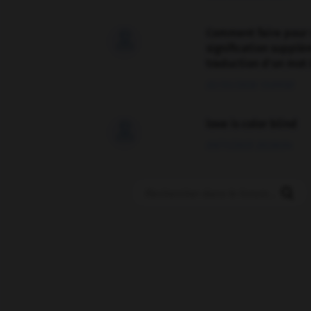
Comment faire pour 

signification supplé
traduction d'un mot 
02/03/2026 13:09:50
love is color blind

09/11/2025 20:28:04
