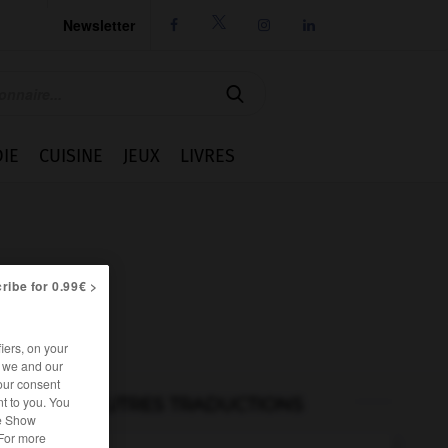
Newsletter




IE
CUISINE
JEUX
LIVRES
ribe for 0.99€ >
iers, on your
r we and our
our consent
t to you. You
AUTRES TRADUCTIONS
he Show
 For more