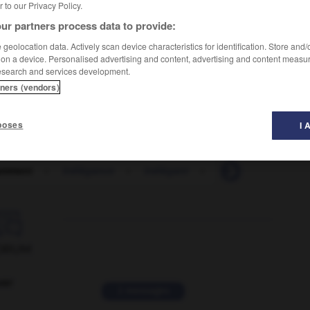
er to our Privacy Policy.
ur partners process data to provide:
geolocation data. Actively scan device characteristics for identification. Store and
 on a device. Personalised advertising and content, advertising and content measu
esearch and services development.
tners (vendors)
poses
I 
amment
-
inélégance
-
inélégant
-
inéligible
-
iné

ORUM
ver
2 messages