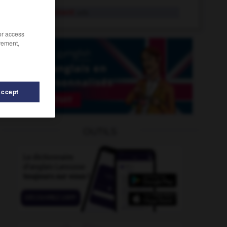
inélégamment
adv.
/or access
rement,
Accept
luctable
-
inéluctablement
-
inégalable
-
inégalé
-
OUTILS