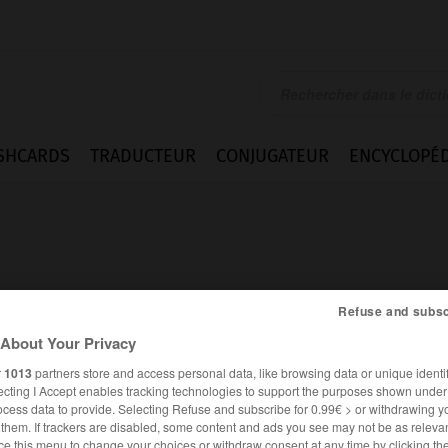
SHCARDS
TRADUCTEUR
CONJUGATEUR
ENCYCLOPÉD
Refuse and subsc
About Your Privacy
r
1013
partners store and access personal data, like browsing data or unique identif
ecting I Accept enables tracking technologies to support the purposes shown unde
ocess data to provide. Selecting Refuse and subscribe for 0.99€ > or withdrawing y
FRANÇAIS
ANGLAIS
e them. If trackers are disabled, some content and ads you see may not be as relevan
ce this menu to change your choices or withdraw consent at any time by clicking t