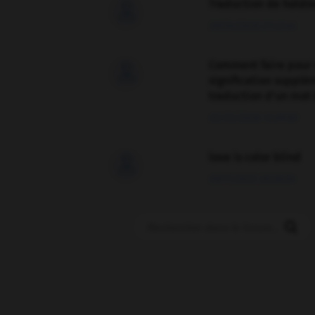
Traduction de holdo

09/04/2026 21:43:44
Comment faire pour 

signification supplé
traduction d'un mot 
02/03/2026 13:09:50
love is color blind

09/11/2025 20:28:04
