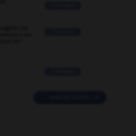
ver
2 messages
suggérer une
2 messages
mentaire à une
EN en FR ?
11 messages

POSER UNE QUESTION