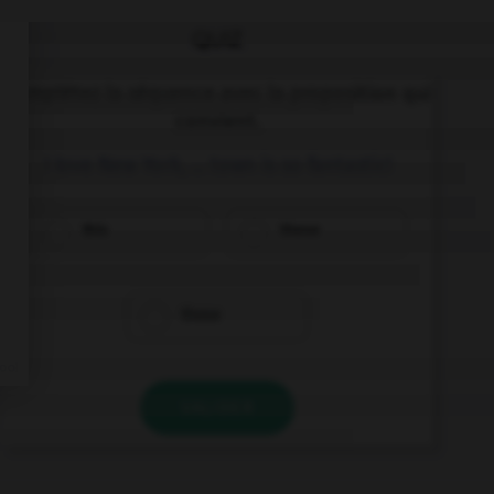
QUIZ
Complétez la séquence avec la proposition qui
convient.
I love New York, … town is so fantastic!
this
these
those
VALIDER