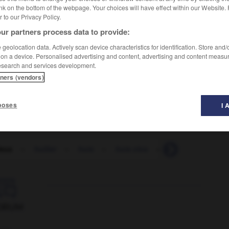
nk on the bottom of the webpage. Your choices will have effect within our Website.
er to our Privacy Policy.
ur partners process data to provide:
geolocation data. Actively scan device characteristics for identification. Store and
 on a device. Personalised advertising and content, advertising and content measu
esearch and services development.
tners (vendors)
poses
I 
leux
-
huilier
-
huis
-
huis clos
-
huisserie
-
h

ORUM