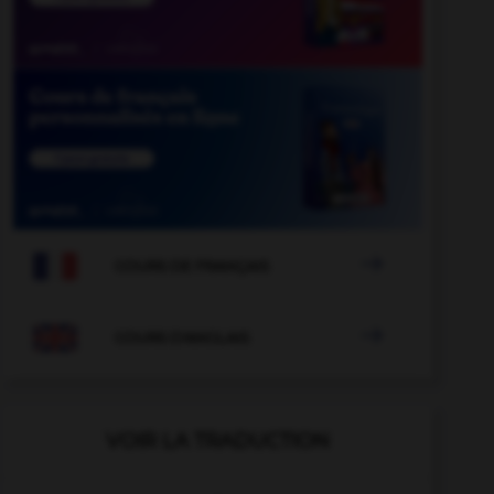

COURS DE FRANÇAIS

COURS D'ANGLAIS
VOIR LA TRADUCTION