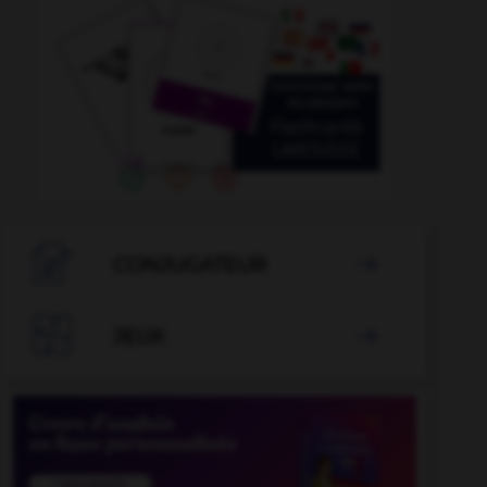

CONJUGATEUR


JEUX
