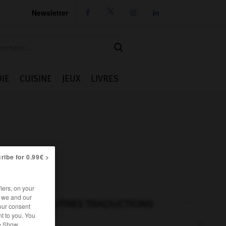
Newsletter




IE
CUISINE
JEUX
LIVRES
ribe for 0.99€ >
iers, on your
r we and our
AUTRES TRADUCTIONS
our consent
t to you. You
he Show