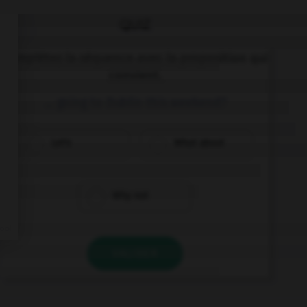
QUIZ
Complétez la séquence avec la proposition qui
convient.
… going to Dublin this weekend?
Let's
What about
Why not
VALIDER