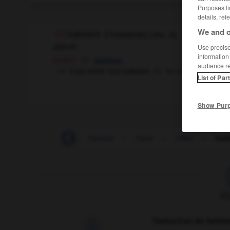
Purposes li
details, ref
We and o
haletant
[
ʼaltɑ̃, ɑ̃t
]
(
f
haletante)
adjectif
Use precise 
information
[chien]
panting
audience r
il est entré, tout haletant
he came in, all out 
List of Par
Show Pur
-
hâle
-
hâlé
-
haleine
-
haler
-
hâler
-
hale
F
Traduction de holdo
