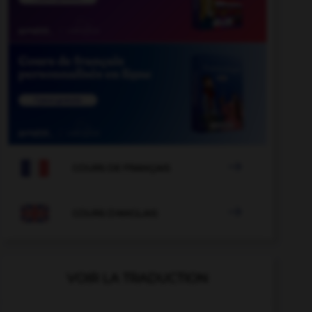

COURS DE FRANÇAIS

COURS D'ANGLAIS
VOIR LA TRADUCTION