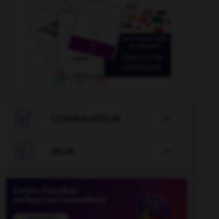

CONJUGATEUR


JEUX
