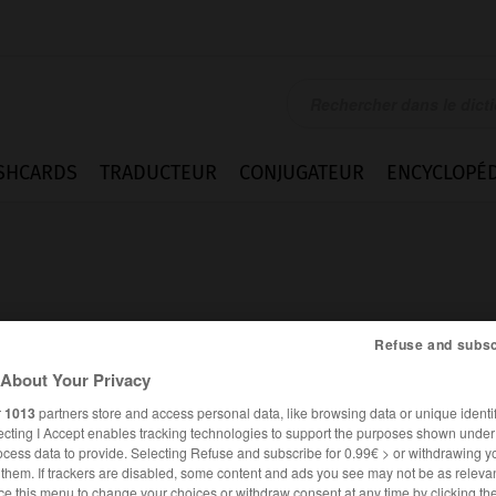
SHCARDS
TRADUCTEUR
CONJUGATEUR
ENCYCLOPÉD
Refuse and subsc
About Your Privacy
r
1013
partners store and access personal data, like browsing data or unique identif
ecting I Accept enables tracking technologies to support the purposes shown unde
ocess data to provide. Selecting Refuse and subscribe for 0.99€ > or withdrawing y
FRANÇAIS
ANGLAIS
e them. If trackers are disabled, some content and ads you see may not be as relevan
ce this menu to change your choices or withdraw consent at any time by clicking t