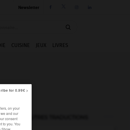
Newsletter




IE
CUISINE
JEUX
LIVRES
ribe for 0.99€ >
iers, on your
r we and our
AUTRES TRADUCTIONS
our consent
t to you. You
he Show