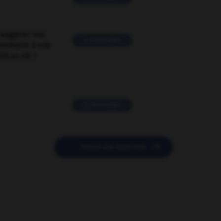
suggérer une
2 messages
mentaire à une
EN en FR ?
11 messages

POSER UNE QUESTION