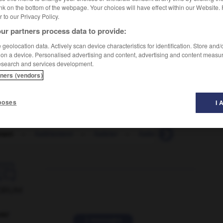
nk on the bottom of the webpage. Your choices will have effect within our Website.
er to our Privacy Policy.
ur partners process data to provide:
geolocation data. Actively scan device characteristics for identification. Store and
 on a device. Personalised advertising and content, advertising and content measu
esearch and services development.
of breath
tners (vendors)
poses
I 
tant
-
halètement
-
haleter
-
haleur
-
hall
-
ha

ORUM
ver
2 messages