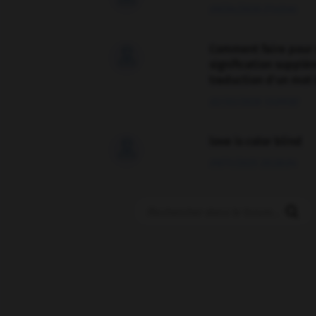
09/04/2026 21:43:44
Comment faire pour 

signification supplé
traduction d'un mot 
02/03/2026 13:09:50
love is color blind

09/11/2025 20:28:04
