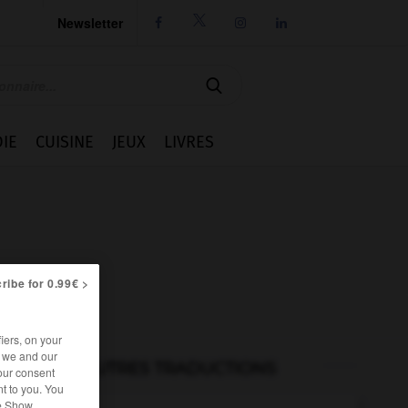
Newsletter




IE
CUISINE
JEUX
LIVRES
ribe for 0.99€ >
iers, on your
r we and our
AUTRES TRADUCTIONS
our consent
t to you. You
he Show