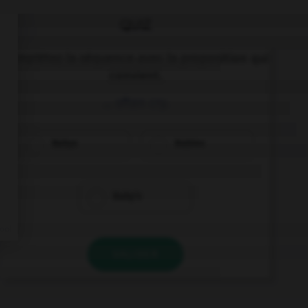
QUIZ
Complétez la séquence avec la proposition qui
convient.
… often cry.
Babys
Babies
Baby's
VALIDER