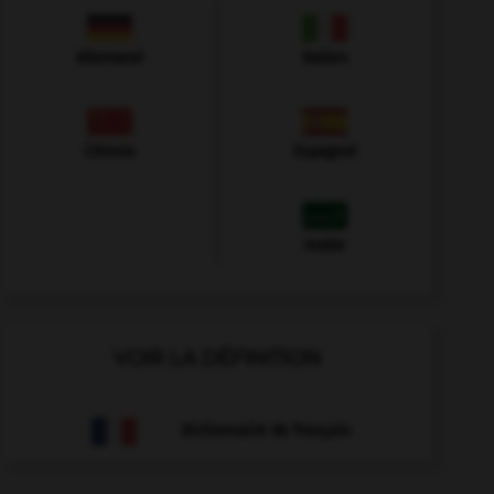
Allemand
Italien
Chinois
Espagnol
Arabe
VOIR LA DÉFINITION
Dictionnaire de français