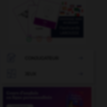

CONJUGATEUR


JEUX

t
-
habitat
-
habillage
-
habillé
-
habillement
-