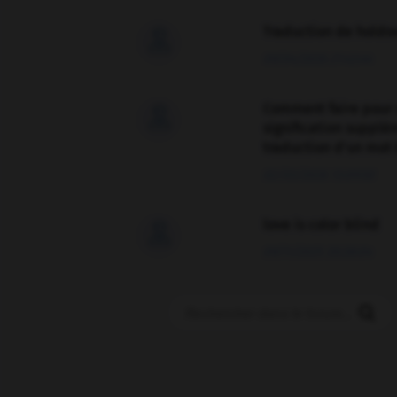
Traduction de holdo

09/04/2026 21:43:44
Comment faire pour 

signification supplé
traduction d'un mot 
02/03/2026 13:09:50
love is color blind

09/11/2025 20:28:04
