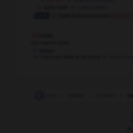
quitter l'habit
to leave orders
l'habit ne fait pas le moine
(proverbe)
habits
nom masculin pluriel
clothes
mettre ses habits du dimanche
to put on o
habillé
-
habillement
-
habiller
-
habilleur
-
ha
F