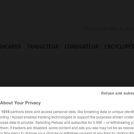
SHCARDS
TRADUCTEUR
CONJUGATEUR
ENCYCLOPÉD
Refuse and subsc
About Your Privacy
r
1015
partners store and access personal data, like browsing data or unique identif
ecting I Accept enables tracking technologies to support the purposes shown unde
ocess data to provide. Selecting Refuse and subscribe for 0.99€ > or withdrawing y
FRANÇAIS
ANGLAIS
e them. If trackers are disabled, some content and ads you see may not be as relevan
ce this menu to change your choices or withdraw consent at any time by clicking t