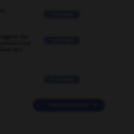
ver
2 messages
suggérer une
2 messages
mentaire à une
EN en FR ?
11 messages

POSER UNE QUESTION