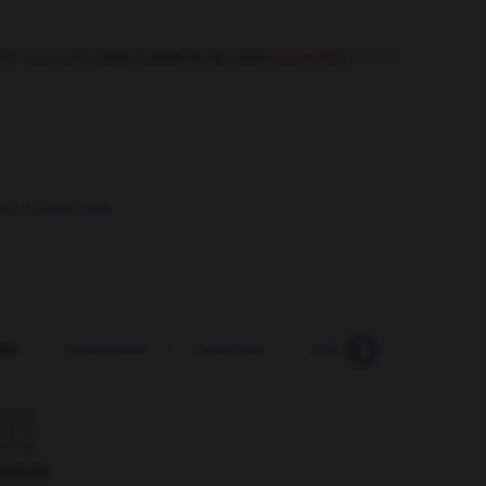
you can't judge a book by its cover
(proverbe)
ne's Sunday best
bit
-
habitabilité
-
habitable
-
habitacle
-
habitan

ORUM