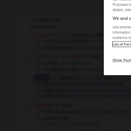
Purposes li
details, ref
We and o
habit
[
abi
]
nom masculin
Use precise 
information
[déguisement]
,
costume
outfit
audience r
un habit de fée/sorcière
a fairy/witch outfit
List of Par
habit d'arlequin
Harlequin suit
costume
OU
[vêtement de cérémonie]
tails
Show Pur
en habit
wearing tails
se mettre en habit
to wear tails
habit de cour
court dress
l'habit de lumière
the bullfighter's outfit
l'habit vert
regalia worn by members of th
porter l'habit vert
to be a member of the A
religion
habit
l'habit ecclésiastique
ecclesiastical dress
prendre l'habit
[femme]
to take the veil
[homme]
to go into holy orders