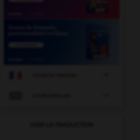

COURS DE FRANÇAIS

COURS D'ANGLAIS
VOIR LA TRADUCTION