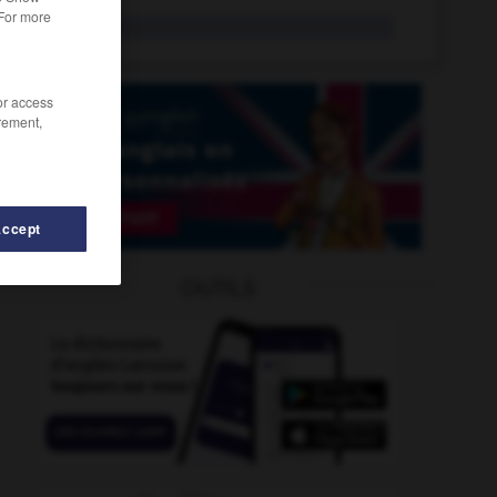
 For more
habit
n.m.
/or access
rement,
Accept
OUTILS