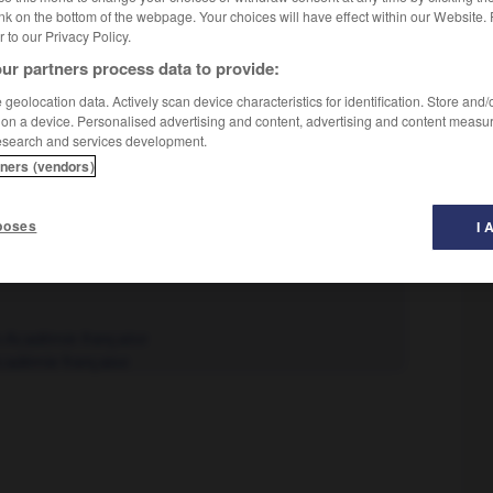
nk on the bottom of the webpage. Your choices will have effect within our Website.
er to our Privacy Policy.
ur partners process data to provide:
geolocation data. Actively scan device characteristics for identification. Store and
 on a device. Personalised advertising and content, advertising and content measu
esearch and services development.
tners (vendors)
poses
I 
e Académie française
cadémie française