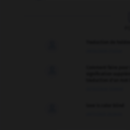
F
Traduction de holdo

09/04/2026 21:43:44
Comment faire pour 

signification supplé
traduction d'un mot 
02/03/2026 13:09:50
love is color blind

09/11/2025 20:28:04