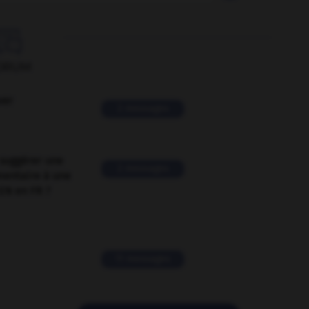

ORUM
ver
2 messages
suggérer une
2 messages
mentaire à une
EN en FR ?
11 messages