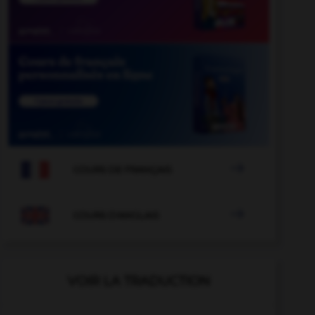

COURS DE FRANÇAIS

COURS D'ANGLAIS
VOIR LA TRADUCTION