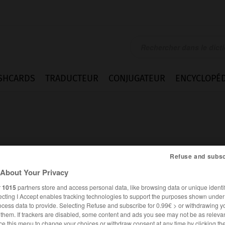
SHCARDS
TRADUCTEUR
CONJUGATEUR
ENCYCLOPÉD
Refuse and subsc
About Your Privacy
r
1015
partners store and access personal data, like browsing data or unique identif
ecting I Accept enables tracking technologies to support the purposes shown unde
ocess data to provide. Selecting Refuse and subscribe for 0.99€ > or withdrawing y
FRANÇAIS
ANGLAIS
e them. If trackers are disabled, some content and ads you see may not be as relevan
ce this menu to change your choices or withdraw consent at any time by clicking t