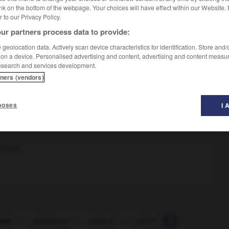
nk on the bottom of the webpage. Your choices will have effect within our Website.
er to our Privacy Policy.
ur partners process data to provide:
geolocation data. Actively scan device characteristics for identification. Store and
 on a device. Personalised advertising and content, advertising and content measu
block of ice,
ice floe
esearch and services development.
tners (vendors)
poses
I 
ome ice ?
on the rocks
U
ld fish
çon
-
gladiateur
-
glaïeul
-
glaire
-
glaise
-
gl