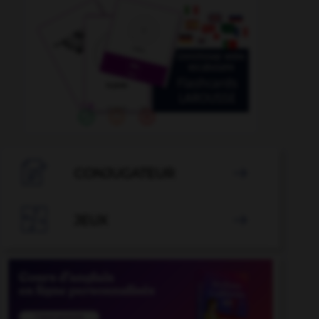

CONJUGATEUR


JEUX
