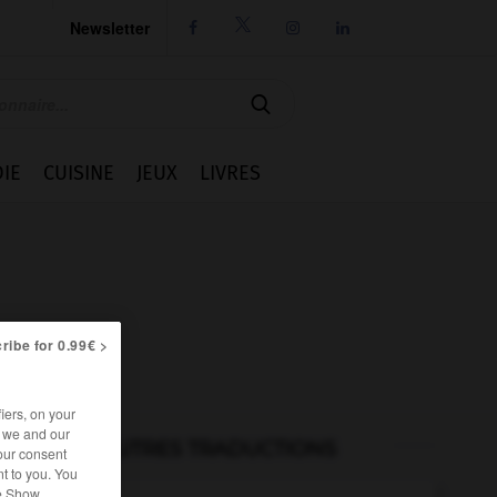
Newsletter




IE
CUISINE
JEUX
LIVRES
ribe for 0.99€ >
iers, on your
r we and our
AUTRES TRADUCTIONS
our consent
t to you. You
he Show