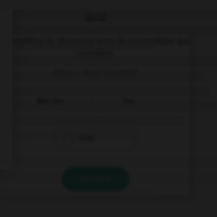
QUIZ
Complétez la séquence avec la proposition qui
convient.
Who … near London?
does live
live
lives
VALIDER