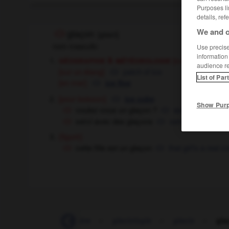
Purposes li
details, ref
We and o
glaçon
[
glasɔ̃
]
nom masculin
Use precise 
information
géographie & météorologie
[sur un fleuve]
audience r
[sur un étang]
patch of ice
List of Par
[en mer]
ice floe
[pour boisson]
ice cube
Show Pur
voulez-vous un glaçon ?
would you like s
servi avec des glaçons
served with ice
O
(figuré)
cette fille est un glaçon
that girl's a real co
-
glacier
-
glacière
-
glaciologie
-
glacis
-
gla