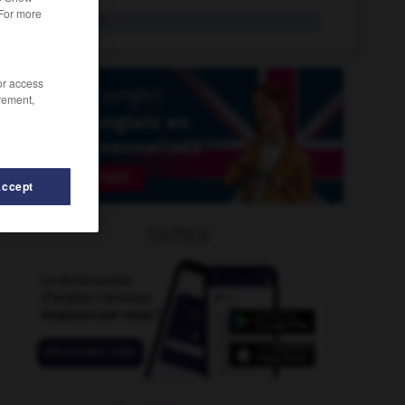
 For more
glaçon
n.m.
/or access
rement,
Accept
OUTILS
aive
-
glaciation
-
glacier
-
glacière
-
glaciologie