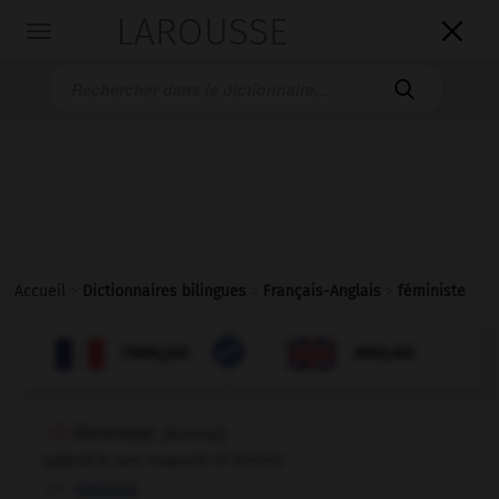
LAROUSSE

Toggle
navigation

Accueil
>
Dictionnaires bilingues
>
Français-Anglais
>
féministe

ANGLAIS
FRANÇAIS
FRANÇAIS
ANGLAIS
féministe
[
feminist
]
adjectif & nom masculin et féminin
feminist