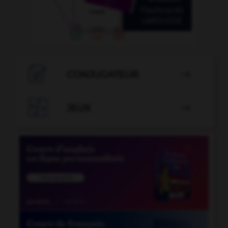

CONJUGATEUR


JEUX
