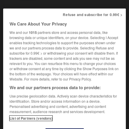
Refuse and subscribe for 0.99€ >
iser
-
féminisme
-
féministe
-
féminité
-
femme
We Care About Your Privacy
We and our
1015
partners store and access personal data, like
browsing data or unique identifiers, on your device. Selecting I Accept

enables tracking technologies to support the purposes shown under
we and our partners process data to provide. Selecting Refuse and
FORUM
subscribe for 0.99€ > or withdrawing your consent will disable them. If
trackers are disabled, some content and ads you see may not be as
Traduction de holdover
relevant to you. You can resurface this menu to change your choices
or withdraw consent at any time by clicking the Show Purposes link on
09/04/2026 21:43:44
the bottom of the webpage. Your choices will have effect within our
Website. For more details, refer to our Privacy Policy.
2 messages
We and our partners process data to provide:
Use precise geolocation data. Actively scan device characteristics for
Comment faire pour suggérer une
identification. Store and/or access information on a device.
signification supplémentaire à une
Personalised advertising and content, advertising and content
traduction d'un mot EN en FR ?
measurement, audience research and services development.
List of Partners (vendors)
02/03/2026 13:09:50