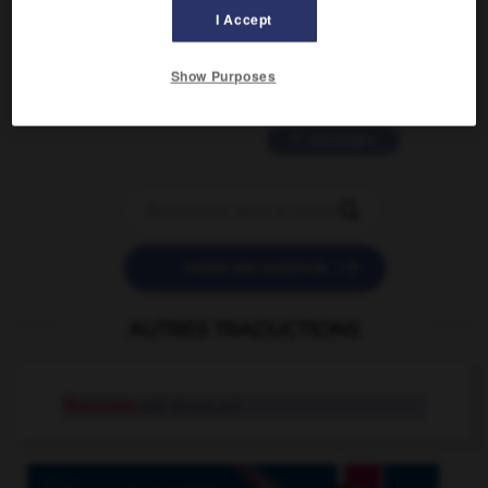
2 messages
I Accept
love is color blind
Show Purposes
09/11/2025 20:28:04
11 messages


POSER UNE QUESTION
AUTRES TRADUCTIONS
féministe
adj. et n.m.,n.f.