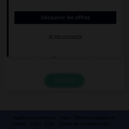
convient.
London is … beautiful city.
a
the
Ø
VALIDER
Applications mobiles
Index
Mentions légales et
crédits
CGU
CGV
Charte de confidentialité