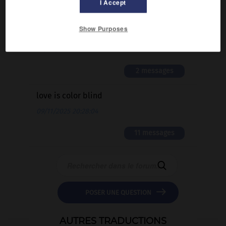
I Accept
Comment faire pour suggérer une
signification supplémentaire à une
Show Purposes
traduction d'un mot EN en FR ?
02/03/2026 13:09:50
2 messages
love is color blind
09/11/2025 20:28:04
11 messages


POSER UNE QUESTION
AUTRES TRADUCTIONS