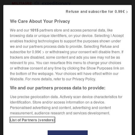
militaire
expeditionary
Refuse and subscribe for 0.99€ >
We Care About Your Privacy
expéditionnaire
[
εkspedisjɔnεr
]
nom masculin et féminin
We and our
1015
partners store and access personal data, like
browsing data or unique identifiers, on your device. Selecting I Accept
commerce
forwarding agent
enables tracking technologies to support the purposes shown under
we and our partners process data to provide. Selecting Refuse and
subscribe for 0.99€ > or withdrawing your consent will disable them. If
trackers are disabled, some content and ads you see may not be as
relevant to you. You can resurface this menu to change your choices
-
expédition
-
expéditionnaire
-
expérience
-
exp
or withdraw consent at any time by clicking the Show Purposes link on
the bottom of the webpage. Your choices will have effect within our
Website. For more details, refer to our Privacy Policy.

We and our partners process data to provide:
FORUM
Use precise geolocation data. Actively scan device characteristics for
identification. Store and/or access information on a device.
Traduction de holdover
Personalised advertising and content, advertising and content
measurement, audience research and services development.
09/04/2026 21:43:44
List of Partners (vendors)
2 messages