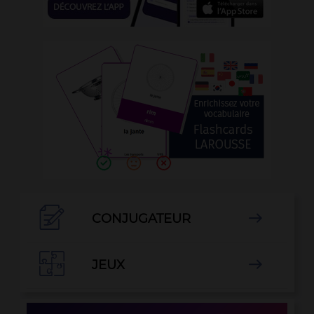

CONJUGATEUR


JEUX
