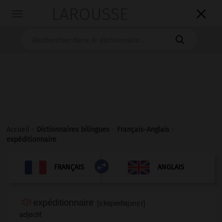
LAROUSSE

Toggle
navigation

Accueil
>
Dictionnaires bilingues
>
Français-Anglais
>
expéditionnaire

ANGLAIS
FRANÇAIS
FRANÇAIS
ANGLAIS
expéditionnaire
[
εkspedisjɔnεr
]
adjectif