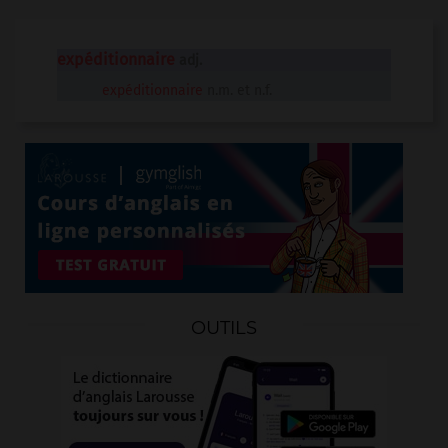
expéditionnaire
adj.
expéditionnaire
n.m. et n.f.
OUTILS