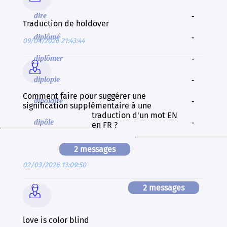
dire
-
Traduction de holdover
diplômé
-
09/04/2026 21:43:44
diplômer
-

diplopie
-
Comment faire pour suggérer une
dipolaire
-
signification supplémentaire à une
traduction d'un mot EN
dipôle
-
en FR ?
2 messages
02/03/2026 13:09:50
2 messages

love is color blind