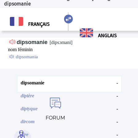
dipsomanie

ANGLAIS
FRANÇAIS
FRANÇAIS
ANGLAIS
dipsomanie
[
dipsɔmani
]
nom féminin
dipsomania
dipsomanie
-
diptère
-

diptyque
-
FORUM
dircom
-

dire
-