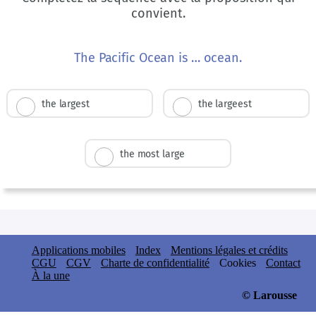
convient.
The Pacific Ocean is … ocean.
the largest
the largeest
the most large
Applications mobiles
Index
Mentions légales et crédits
CGU
CGV
Charte de confidentialité
Cookies
Contact
À la une
© Larousse