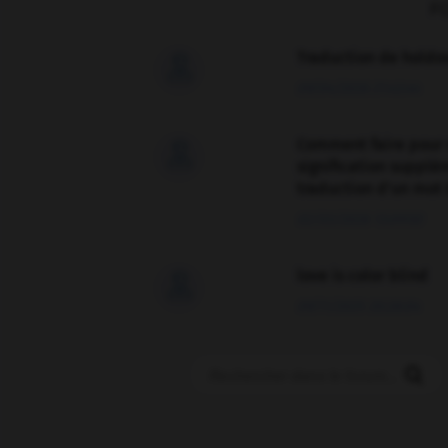
F
Traduction de holdo

09/04/2026 21:43:44
Comment faire pour 

signification supplé
traduction d'un mot 
02/03/2026 13:09:50
love is color blind

09/11/2025 20:28:04
