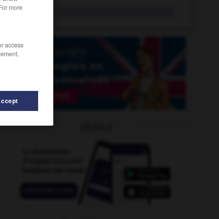
 For more
dinde
n.f.
/or access
rement,
Accept
OUTILS
îner-spectacle
-
diminutif
-
diminution
-
dinanderie