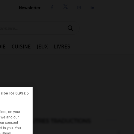
Newsletter




IE
CUISINE
JEUX
LIVRES
ribe for 0.99€ >
iers, on your
r we and our
AUTRES TRADUCTIONS
our consent
t to you. You
he Show