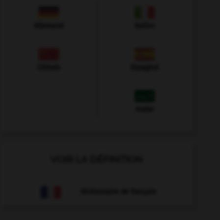
Allemand
Italien
Chinois
Espagnol
Arabe
VOIR LA DÉFINITION
Dictionnaire de français