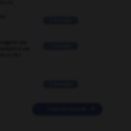
ORUM
ver
2 messages
suggérer une
2 messages
mentaire à une
EN en FR ?
11 messages

POSER UNE QUESTION