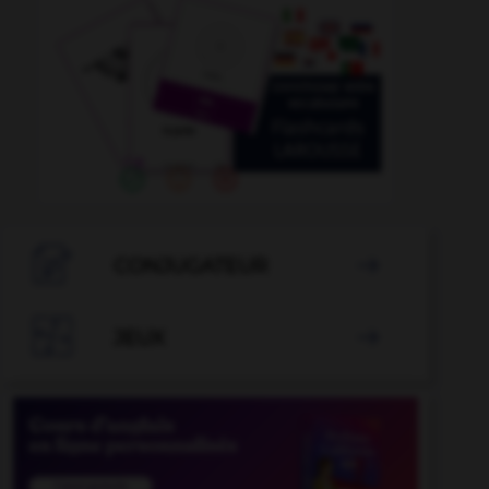

CONJUGATEUR


JEUX
