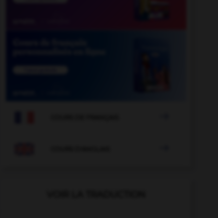

COURS DE FRANÇAIS

COURS D'ANGLAIS
VOIR LA TRADUCTION