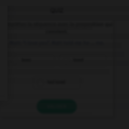
QUIZ
Complétez la séquence avec la proposition qui
convient.
Matt: “I love you”. Matt told me he … me.
loves
loved
had loved
VALIDER