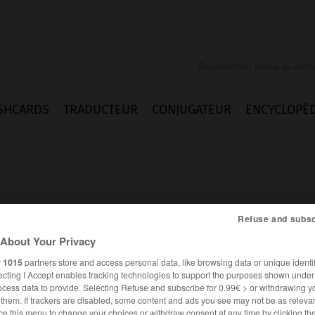
SHCARDS
TRADUCTEUR
CONJUGATEUR
ENCYCLOPÉD
Refuse and subsc
About Your Privacy
r
1015
partners store and access personal data, like browsing data or unique identif
ecting I Accept enables tracking technologies to support the purposes shown unde
ocess data to provide. Selecting Refuse and subscribe for 0.99€ > or withdrawing y
FRANÇAIS
ANGLAIS
e them. If trackers are disabled, some content and ads you see may not be as relevan
ce this menu to change your choices or withdraw consent at any time by clicking t