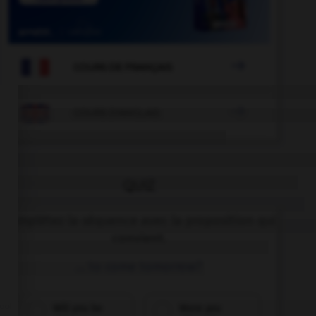

COURS DE FRANÇAIS

COURS D'ANGLAIS
QUIZ
Complétez la séquence avec la proposition qui
convient.
… to come tomorrow?
Will you be
Were you