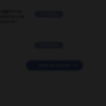
suggérer une
2 messages
mentaire à une
EN en FR ?
11 messages

POSER UNE QUESTION