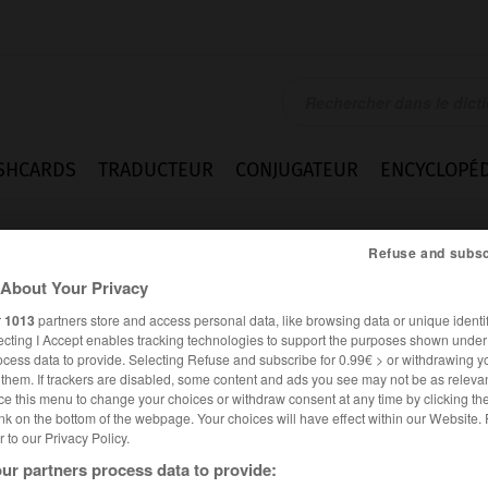
SHCARDS
TRADUCTEUR
CONJUGATEUR
ENCYCLOPÉD
Refuse and subsc
About Your Privacy
r
1013
partners store and access personal data, like browsing data or unique identif
ecting I Accept enables tracking technologies to support the purposes shown unde
ocess data to provide. Selecting Refuse and subscribe for 0.99€ > or withdrawing y
ent
e them. If trackers are disabled, some content and ads you see may not be as relevan
ce this menu to change your choices or withdraw consent at any time by clicking t
nk on the bottom of the webpage. Your choices will have effect within our Website.
er to our Privacy Policy.
FRANÇAIS
ANGLAIS
ur partners process data to provide: