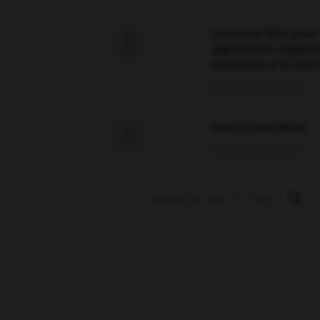
Comment faire pour 

signification supplé
traduction d'un mot 
02/03/2026 13:09:50
love is color blind

09/11/2025 20:28:04
