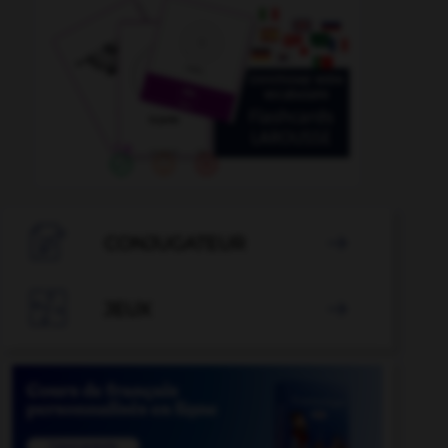

CONJUGATEUR


JEUX
