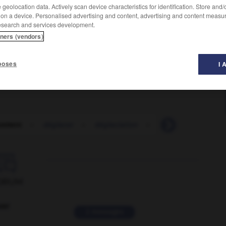
geolocation data. Actively scan device characteristics for identification. Store and
 on a device. Personalised advertising and content, advertising and content measu
esearch and services development.
tners (vendors)
poses
I 
cement
-
déglacer
-
déglaciation
-
déglinguer
-
dé

ORUM
ver
2 messages