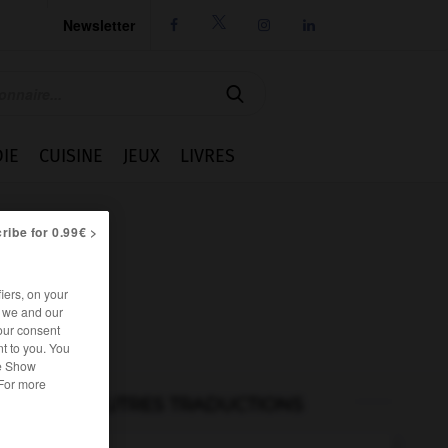
Newsletter




IE
CUISINE
JEUX
LIVRES
ribe for 0.99€ >
iers, on your
r we and our
our consent
t to you. You
he Show
 For more
AUTRES TRADUCTIONS