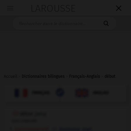
LAROUSSE

Toggle
navigation

Accueil
>
Dictionnaires bilingues
>
Français-Anglais
>
début

ANGLAIS
FRANÇAIS
FRANÇAIS
ANGLAIS
début
[
deby
]
nom masculin
[commencement]
,
beginning
start