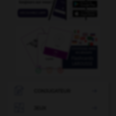

CONJUGATEUR


JEUX
