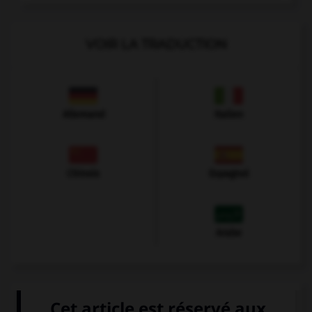
VOIR LA TRADUCTION
Allemand
Italien
Chinois
Espagnol
Arabe
VOIR LA DÉFINITION