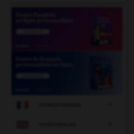

COURS DE FRANÇAIS

COURS D'ANGLAIS