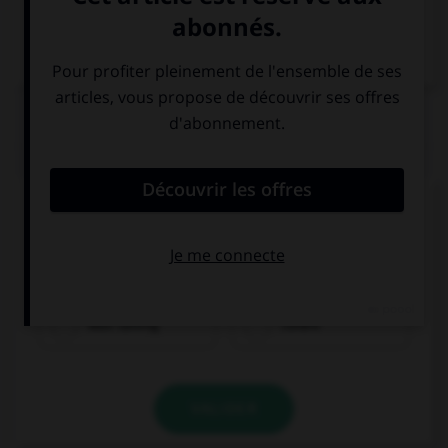
Dictionnaire de français
QUIZ
Complétez la séquence avec la proposition qui
convient.
What were you doing when I … you?
was calling
called
VALIDER