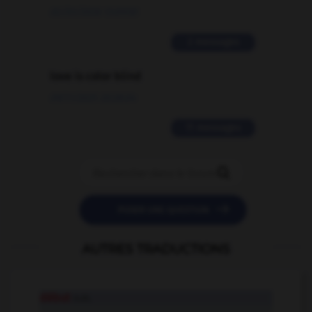
02/03/2026 13:09:50
2 messages
love is color blind
09/11/2025 20:28:04
11 messages


POSER UNE QUESTION
AUTRES TRADUCTIONS
début
n.m.