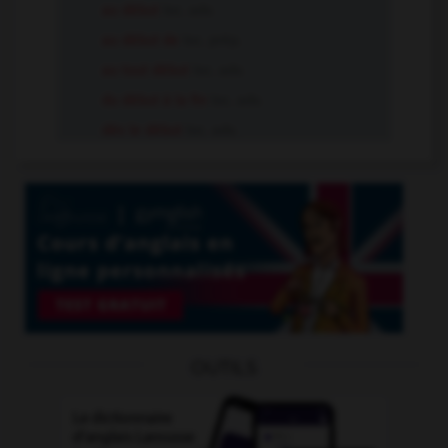
au début
loc. adv.
au début de
loc. prép.
au tout début
loc. adv.
du début à la fin
loc. adv.
dès le début
loc. adv.
OUTILS