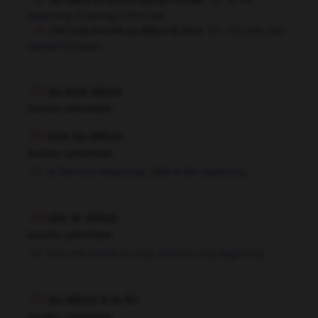
beginning of spring/of the year
j'en suis encore au début du livre
I've only just
started the book
au tout début
locution adverbiale
tout au début
locution adverbiale
at the very beginning,
right at the beginning
dès le début
locution adverbiale
from the outset
very start
very beginning
OU
OU
du début à la fin
locution adverbiale