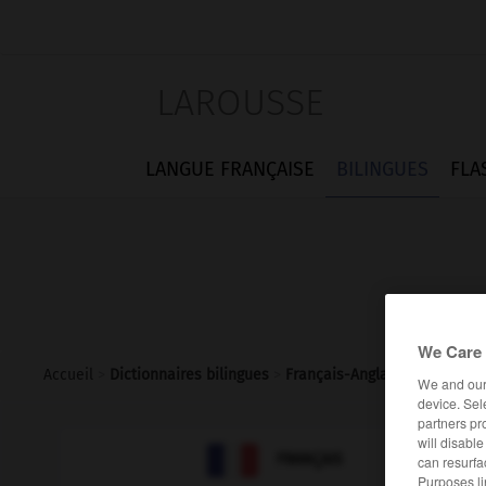
LAROUSSE
LANGUE FRANÇAISE
BILINGUES
FLA
We Care 
Accueil
>
Dictionnaires bilingues
>
Français-Anglais
>
contrefou
We and ou
device. Sel
partners pr
will disabl

ANGLAIS
FRANÇAIS
can resurfa
Purposes li