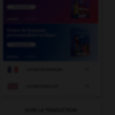

COURS DE FRANÇAIS

COURS D'ANGLAIS
VOIR LA TRADUCTION