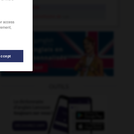
contrefoutre
se contrefoutre de
v.pr.
/or access
rement,
Accept
OUTILS
ndiquer
-
contre-interrogatoire
-
contre-jour
-
contrefa