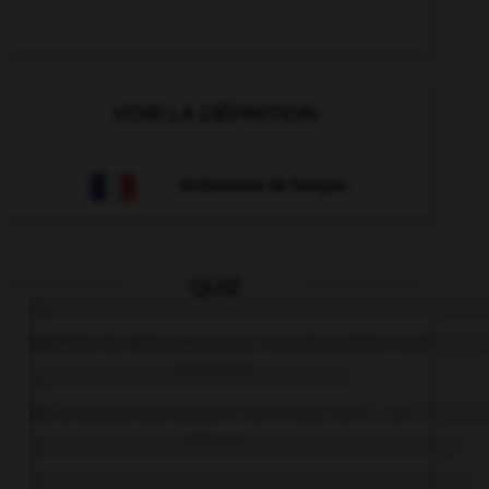
VOIR LA DÉFINITION
Dictionnaire de français
QUIZ
Complétez la séquence avec la proposition qui
convient.
She is always picking on me! I wish she … so
odious.