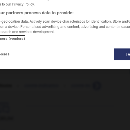
er to our Privacy Policy.
ur partners process data to provide:
geolocation data. Actively scan device characteristics for identification. Store and
 on a device. Personalised advertising and content, advertising and content measu
esearch and services development.
tners (vendors)
toss
(about it)
milier)
OU
(UK, très familier)
poses
I 
foutre
-
contre-indication
-
contre-indiqué
-
contre-i

ORUM