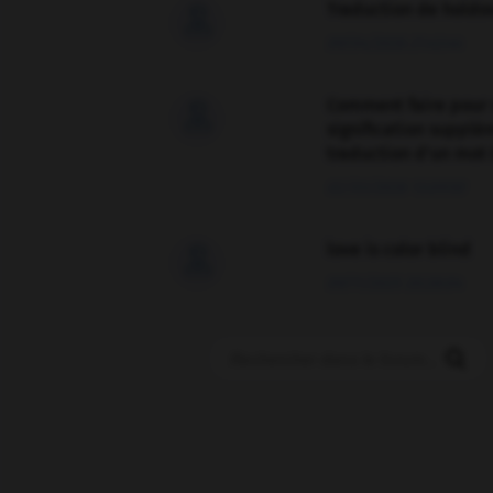
Traduction de holdo

09/04/2026 21:43:44
Comment faire pour 

signification supplé
traduction d'un mot 
02/03/2026 13:09:50
love is color blind

09/11/2025 20:28:04
