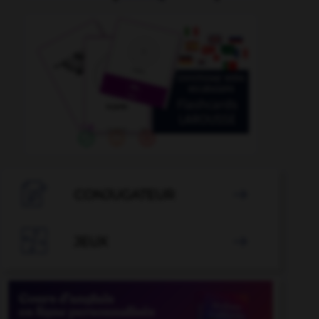

CONJUGATEUR


JEUX
