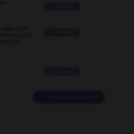
ver
2 messages
suggérer une
2 messages
mentaire à une
EN en FR ?
11 messages

POSER UNE QUESTION