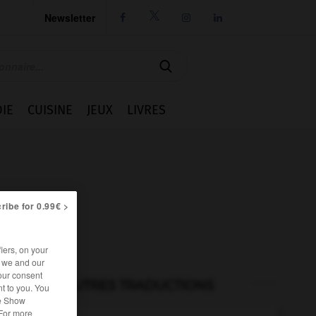
Newsletter




IE
CUISINE
JEUX
LIVRES
ribe for 0.99€ >
iers, on your
r we and our
our consent
AUTRES TRADUCTIONS
t to you. You
he Show
 For more