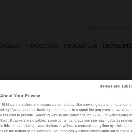
SHCARDS
TRADUCTEUR
CONJUGATEUR
ENCYCLOPÉD
Refuse and subsc
About Your Privacy
tre
r
1015
partners store and access personal data, like browsing data or unique identif
ecting I Accept enables tracking technologies to support the purposes shown unde
ocess data to provide. Selecting Refuse and subscribe for 0.99€ > or withdrawing y
e them. If trackers are disabled, some content and ads you see may not be as relevan
FRANÇAIS
ANGLAIS
ce this menu to change your choices or withdraw consent at any time by clicking t
nk on the bottom of the webpage. Your choices will have effect within our Website.