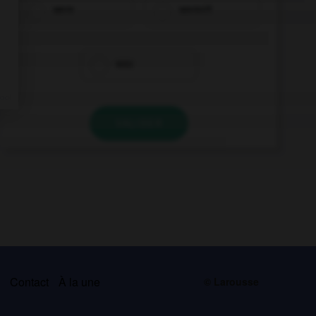
were
weren't
was
VALIDER
s
Contact
À la une
© Larousse