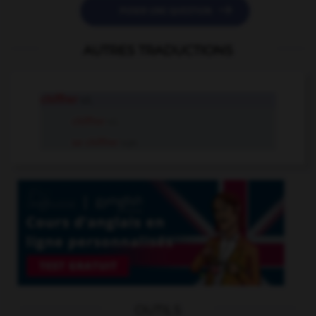

POSER UNE QUESTION
AUTRES TRADUCTIONS
chiffrer
v.t.
chiffrer
v.i.
se chiffrer
v.pr.
OUTILS