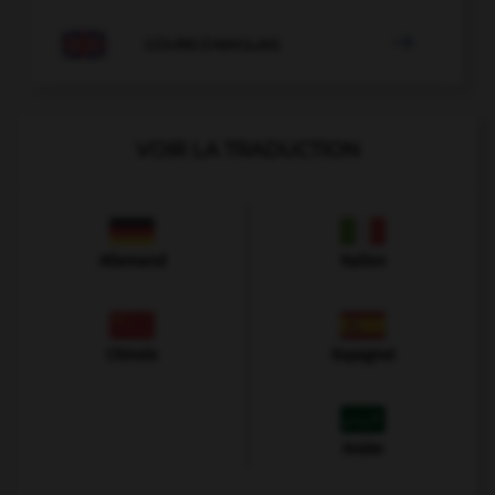

COURS D'ANGLAIS
VOIR LA TRADUCTION
Allemand
Italien
Chinois
Espagnol
Arabe