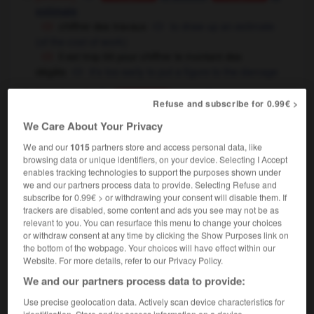
estimate
chiffrer des travaux
to draw up an estimate
(of the cost of work)
il est trop tôt pour chiffrer le montant des
dégâts
it's too early to put a figure to the damage
[numéroter]
to number
Conjugaison
Refuse and subscribe for 0.99€ >
administration & informatique &
We Care About Your Privacy
militaire
,
to code,
to
to cipher
Conjugaison
encode
We and our
1015
partners store and access personal data, like
browsing data or unique identifiers, on your device. Selecting I Accept
[linge, vêtement - marquer de ses initiales]
enables tracking technologies to support the purposes shown under
to inscribe with initials
to mark
OU
we and our partners process data to provide. Selecting Refuse and
Conjugaison
[ - marquer d'un monogramme]
subscribe for 0.99€ > or withdrawing your consent will disable them. If
to
Conjugaison
trackers are disabled, some content and ads you see may not be as
monogram
relevant to you. You can resurface this menu to change your choices
musique
or withdraw consent at any time by clicking the Show Purposes link on
to figure
Conjugaison
the bottom of the webpage. Your choices will have effect within our
Website. For more details, refer to our Privacy Policy.
We and our partners process data to provide:
chiffrer
[
ʃifre
]
(familier)
verbe intransitif
Conjugaison
Use precise geolocation data. Actively scan device characteristics for