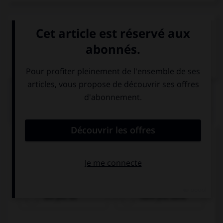
VOIR LA DÉFINITION
Dictionnaire de français
QUIZ
Complétez la séquence avec la proposition qui
convient.
Oh no! What … to your hair? That's awful!
did you do
have you done