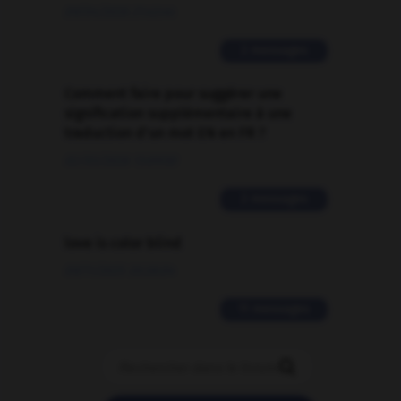
09/04/2026 21:43:44
2 messages
Comment faire pour suggérer une
signification supplémentaire à une
traduction d'un mot EN en FR ?
02/03/2026 13:09:50
2 messages
love is color blind
09/11/2025 20:28:04
11 messages
