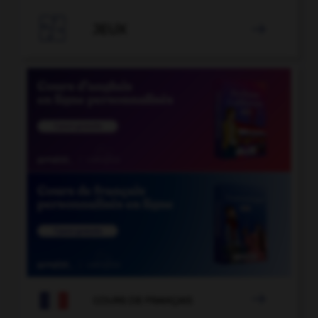

JEUX


COURS DE FRANÇAIS