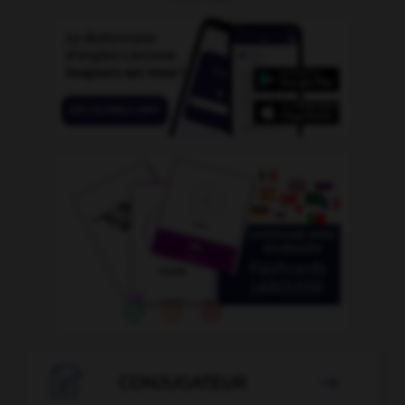

CONJUGATEUR
