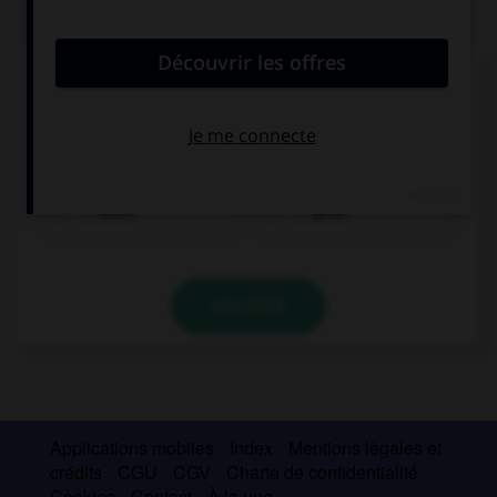
QUIZ
Complétez la séquence avec la proposition qui
convient.
Look at my pictures! I've … to London!
been
gone
VALIDER
Applications mobiles
Index
Mentions légales et
crédits
CGU
CGV
Charte de confidentialité
Cookies
Contact
À la une