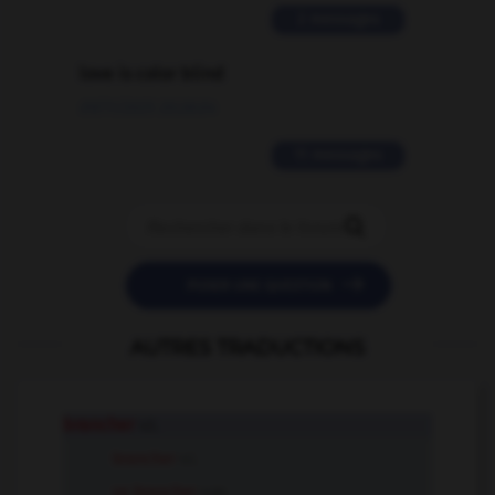
2 messages
love is color blind
09/11/2025 20:28:04
11 messages


POSER UNE QUESTION
AUTRES TRADUCTIONS
brancher
v.t.
brancher
v.i.
se brancher
v.pr.