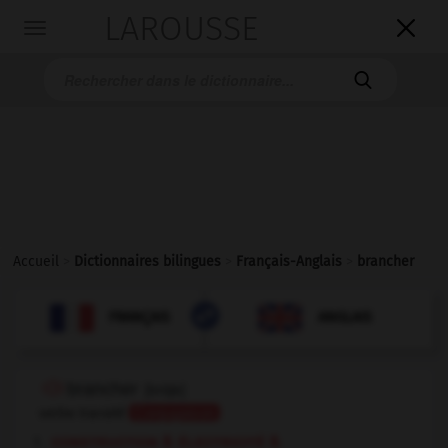
LAROUSSE

Toggle
navigation

Accueil
>
Dictionnaires bilingues
>
Français-Anglais
>
brancher

ANGLAIS
FRANÇAIS
FRANÇAIS
ANGLAIS
brancher
[
brɑ̃ʃe
]
verbe transitif
Conjugaison
construction & électricité &