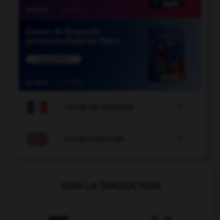

COURS DE FRANÇAIS

COURS D'ANGLAIS
VOIR LA TRADUCTION