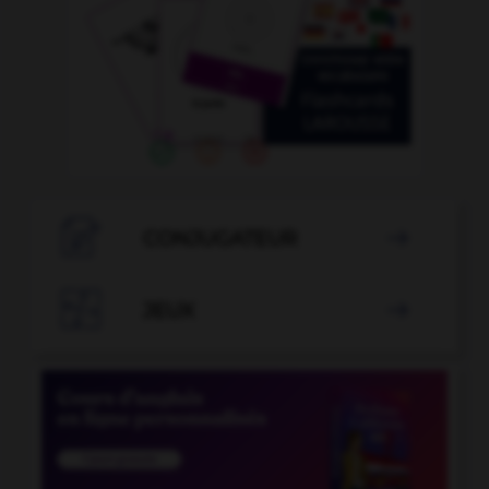

CONJUGATEUR


JEUX
