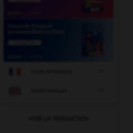

COURS DE FRANÇAIS

COURS D'ANGLAIS
VOIR LA TRADUCTION