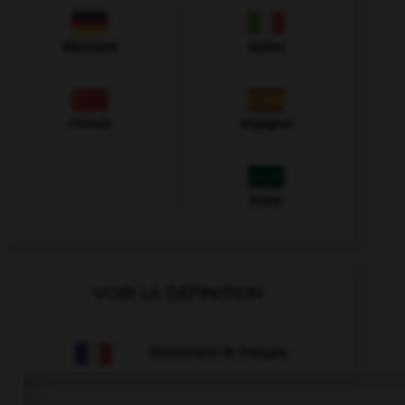
Allemand
Italien
Chinois
Espagnol
Arabe
VOIR LA DÉFINITION
Dictionnaire de français