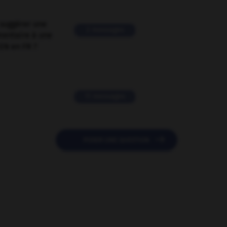
suggérer une
2 messages
mentaire à une
EN en FR ?
11 messages

POSER UNE QUESTION