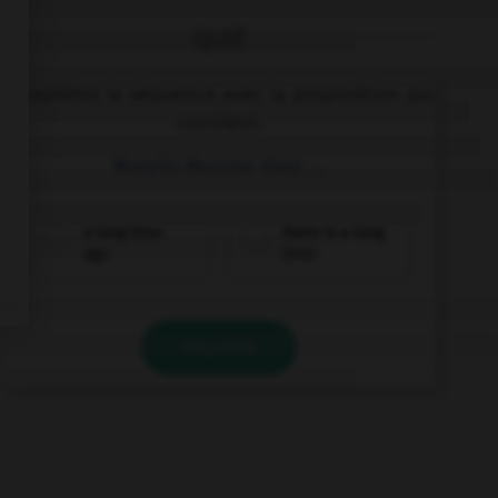
QUIZ
Complétez la séquence avec la proposition qui
convient.
Marylin Monroe died ….
a long time
there is a long
ago
time
VALIDER