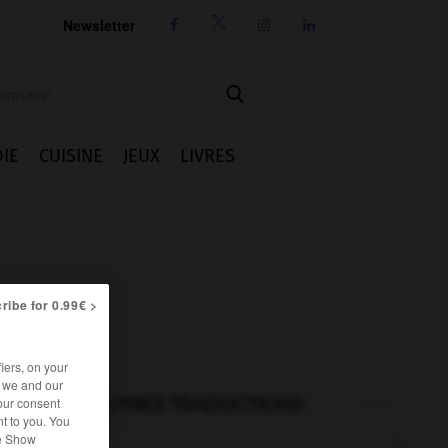
Newsletter




IE
CUISINE
JEUX
LIVRES
ribe for 0.99€ >
iers, on your
r we and our
AUTRES TRADUCTIONS
our consent
t to you. You
he Show