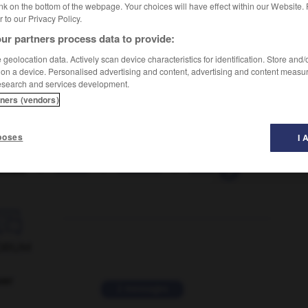
nk on the bottom of the webpage. Your choices will have effect within our Website.
er to our Privacy Policy.
ur partners process data to provide:
geolocation data. Actively scan device characteristics for identification. Store and
 on a device. Personalised advertising and content, advertising and content measu
esearch and services development.
tners (vendors)
poses
I 
histe
-
bouder
-
bouderie
-
boudeur
-
boudiné

ORUM
ver
2 messages