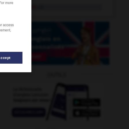
 For more
bouddhiste
adj.
/or access
rement,
Accept
-
boudiner
-
bouclette
-
bouclier
-
bouddha
-
OUTILS