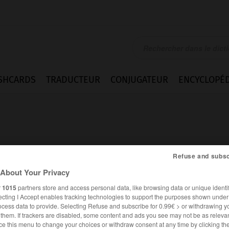
SHCARDS
TRADUCTEUR
CONJUGATEUR
ENCYCLOPÉD
Refuse and subsc
About Your Privacy
te
r
1015
partners store and access personal data, like browsing data or unique identif
ecting I Accept enables tracking technologies to support the purposes shown unde
ocess data to provide. Selecting Refuse and subscribe for 0.99€ > or withdrawing y
e them. If trackers are disabled, some content and ads you see may not be as relevan
FRANÇAIS
ANGLAIS
ce this menu to change your choices or withdraw consent at any time by clicking t