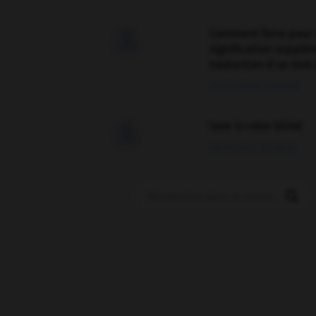
Comment faire pour 

signification supplé
traduction d'un mot 
02/03/2026 13:09:50
love is color blind

09/11/2025 20:28:04
