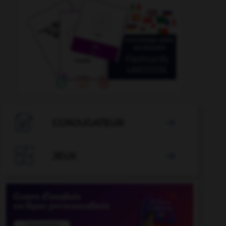

CONJUGATEUR


JEUX
