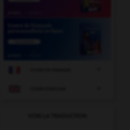

COURS DE FRANÇAIS

COURS D'ANGLAIS
VOIR LA TRADUCTION