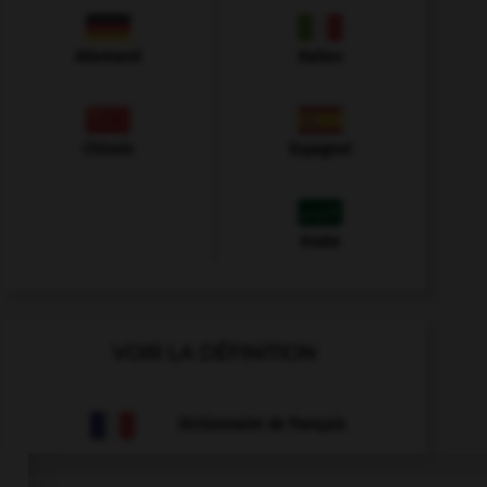
Allemand
Italien
Chinois
Espagnol
Arabe
VOIR LA DÉFINITION
Dictionnaire de français