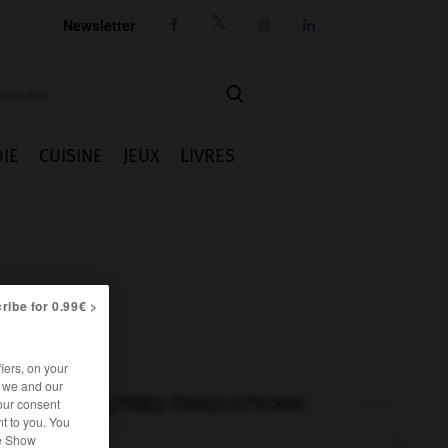
Newsletter




IE
CUISINE
JEUX
LIVRES
ribe for 0.99€ >
iers, on your
r we and our
AUTRES TRADUCTIONS
our consent
t to you. You
he Show