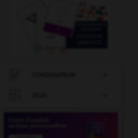

CONJUGATEUR


JEUX
