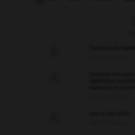
F
Traduction de holdo

09/04/2026 21:43:44
Comment faire pour 

signification supplé
traduction d'un mot 
02/03/2026 13:09:50
love is color blind

09/11/2025 20:28:04