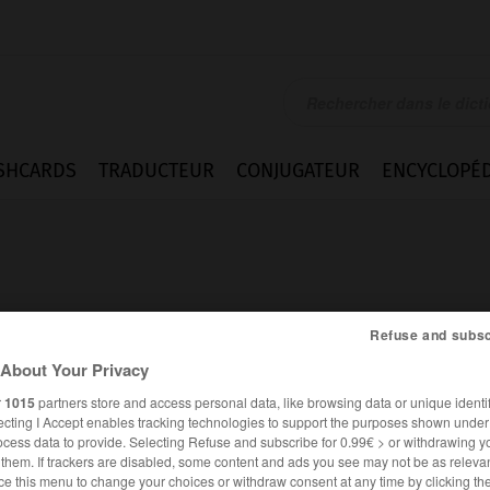
SHCARDS
TRADUCTEUR
CONJUGATEUR
ENCYCLOPÉD
Refuse and subsc
About Your Privacy
r
r
1015
partners store and access personal data, like browsing data or unique identif
ecting I Accept enables tracking technologies to support the purposes shown unde
ocess data to provide. Selecting Refuse and subscribe for 0.99€ > or withdrawing y
e them. If trackers are disabled, some content and ads you see may not be as relevan
FRANÇAIS
ANGLAIS
ce this menu to change your choices or withdraw consent at any time by clicking t