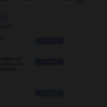

ORUM
ver
2 messages
suggérer une
2 messages
mentaire à une
EN en FR ?
11 messages