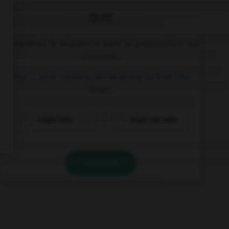
QUIZ
Complétez la séquence avec la proposition qui
convient.
You … your camera, we're going to visit the
town.
might take
might not take
VALIDER