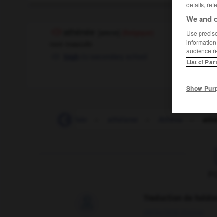
details, ref
We and o
athénée
[
atene
]
(Belgique)
Use precise 
information
nom masculin
audience r
secondary school
high
OU
List of Par
Show Pur
-
atermoyer
-
athée
-
athéisme
-
Athéna
-
ath
F
Traduction de holdo

09/04/2026 21:43:44