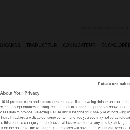
SHCARDS
TRADUCTEUR
CONJUGATEUR
ENCYCLOPÉD
Refuse and subsc
About Your Privacy
r
1015
partners store and access personal data, like browsing data or unique identif
ecting I Accept enables tracking technologies to support the purposes shown unde
ocess data to provide. Selecting Refuse and subscribe for 0.99€ > or withdrawing y
e them. If trackers are disabled, some content and ads you see may not be as relevan
ce this menu to change your choices or withdraw consent at any time by clicking t
FRANÇAIS
ANGLAIS
nk on the bottom of the webpage. Your choices will have effect within our Website.