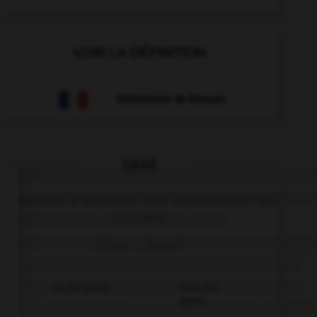
VOIR LA DÉFINITION
Dictionnaire de français
QUIZ
Complétez la séquence avec la proposition qui
convient.
When … leave?
do the plane
does the
plane