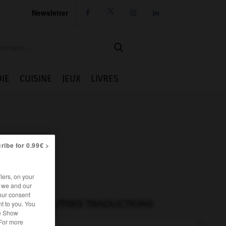
Newsletter




IE
CUISINE
JEUX
LIVRES
ribe for 0.99€ >
iers, on your
r we and our
our consent
AUTRES TRADUCTIONS
t to you. You
he Show
 For more