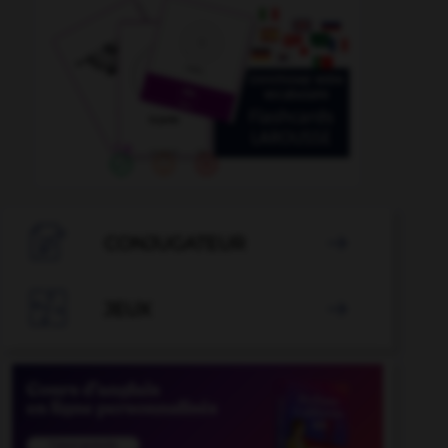

CONJUGATEUR


JEUX
