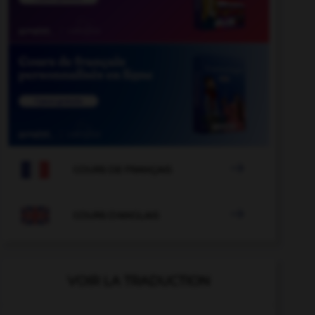

COURS DE FRANÇAIS

COURS D'ANGLAIS
VOIR LA TRADUCTION