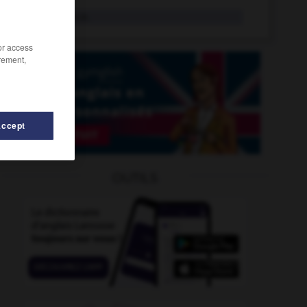
athénée
n.m.
/or access
rement,
Accept
ète
-
athlétique
-
atermoiement
-
atermoyer
-
ath
OUTILS