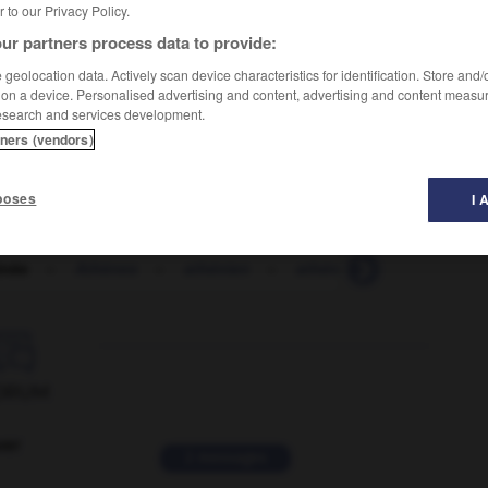
er to our Privacy Policy.
ur partners process data to provide:
geolocation data. Actively scan device characteristics for identification. Store and
 on a device. Personalised advertising and content, advertising and content measu
esearch and services development.
tners (vendors)
poses
I 
énée
-
Athènes
-
athénien
-
athérosclérose
-
athl

ORUM
ver
2 messages