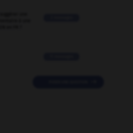
suggérer une
2 messages
mentaire à une
EN en FR ?
11 messages

POSER UNE QUESTION