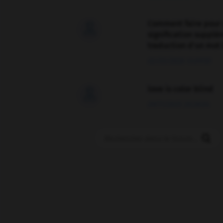
Comment faire pour 

signification supplé
traduction d'un mot 
02/03/2026 13:09:50
love is color blind

09/11/2025 20:28:04
