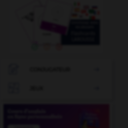

CONJUGATEUR


JEUX
