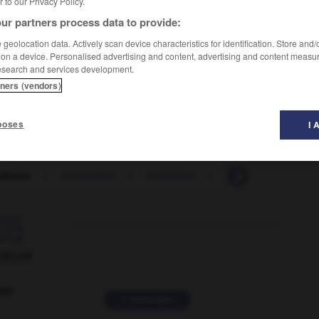
er to our Privacy Policy.
ur partners process data to provide:
geolocation data. Actively scan device characteristics for identification. Store and
 on a device. Personalised advertising and content, advertising and content measu
esearch and services development.
tners (vendors)
poses
I 
édence
-
antécédent
-
antéchrist
-
antédiluvien
-

ORUM
ver
2 messages