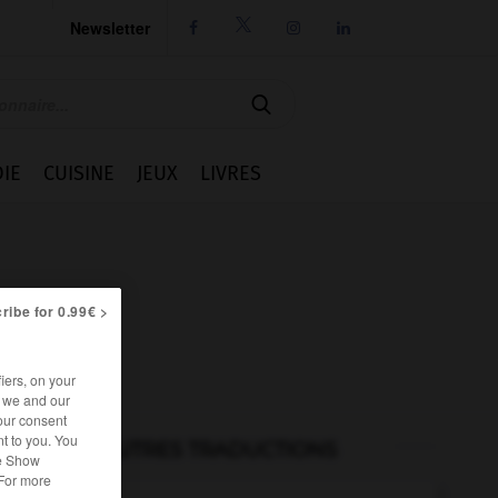
Newsletter




IE
CUISINE
JEUX
LIVRES
ribe for 0.99€ >
iers, on your
r we and our
our consent
t to you. You
AUTRES TRADUCTIONS
he Show
 For more