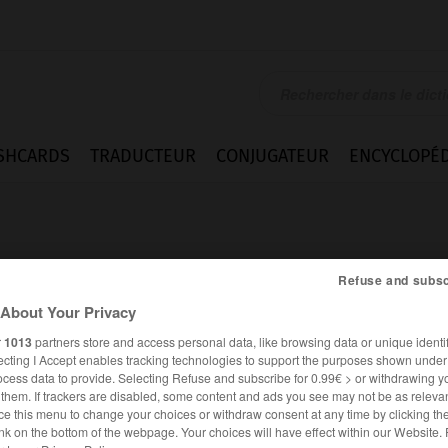
SHCARDS
TRADUCTEUR
CONJUGATEUR
ENCYCLOPÉD
Refuse and subsc
About Your Privacy
r
1013
partners store and access personal data, like browsing data or unique identif
nce
ecting I Accept enables tracking technologies to support the purposes shown unde
ocess data to provide. Selecting Refuse and subscribe for 0.99€ > or withdrawing y
e them. If trackers are disabled, some content and ads you see may not be as relevan
ce this menu to change your choices or withdraw consent at any time by clicking t
FRANÇAIS
ANGLAIS
nk on the bottom of the webpage. Your choices will have effect within our Website.