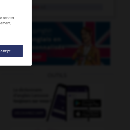
antécédence
n.f.
/or access
rement,
Accept
antémémoire
-
antenne
-
antagonisme
-
antagoniste
OUTILS