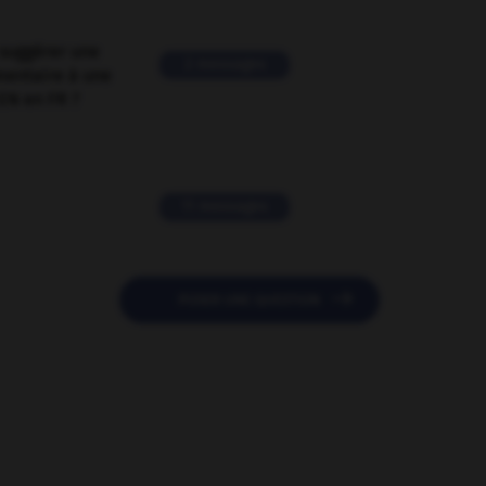
suggérer une
2 messages
mentaire à une
EN en FR ?
11 messages

POSER UNE QUESTION