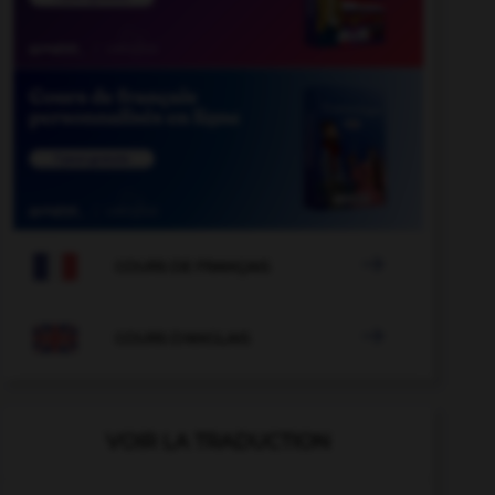

COURS DE FRANÇAIS

COURS D'ANGLAIS
VOIR LA TRADUCTION