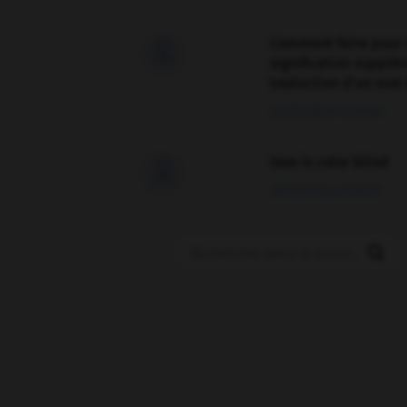
Comment faire pour 

signification supplé
traduction d'un mot 
02/03/2026 13:09:50
love is color blind

09/11/2025 20:28:04
