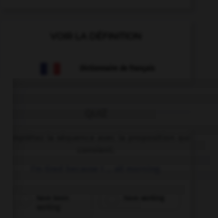
VOIR LA DÉFINITION
Dictionnaire de français
QUIZ
Complétez la séquence avec la proposition qui
convient.
I'm tired because I … all morning.
have been
have working
working