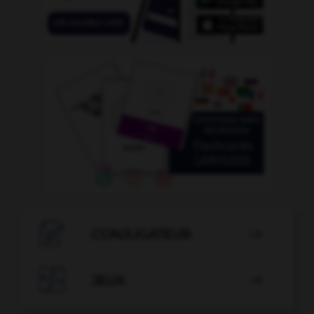

CONJUGATEUR


JEUX
