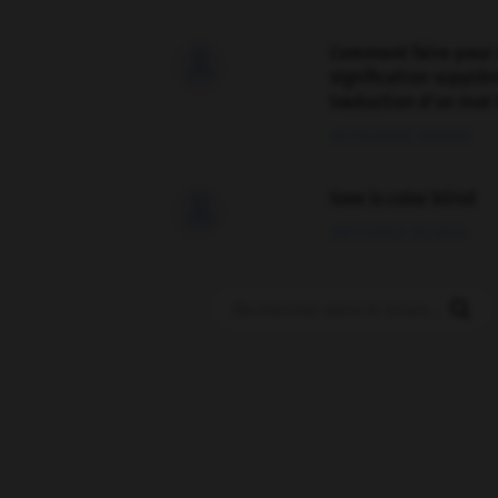
Comment faire pour 

signification supplé
traduction d'un mot 
02/03/2026 13:09:50
love is color blind

09/11/2025 20:28:04
