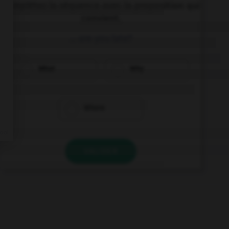
Complétez la séquence avec la proposition qui
convient.
… are you late?
What
Why
Where
VALIDER