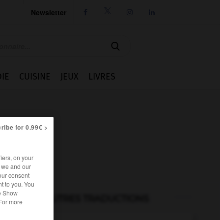
Newsletter




IE
CUISINE
JEUX
LIVRES
ribe for 0.99€ >
iers, on your
r we and our
our consent
t to you. You
he Show
AUTRES TRADUCTIONS
 For more