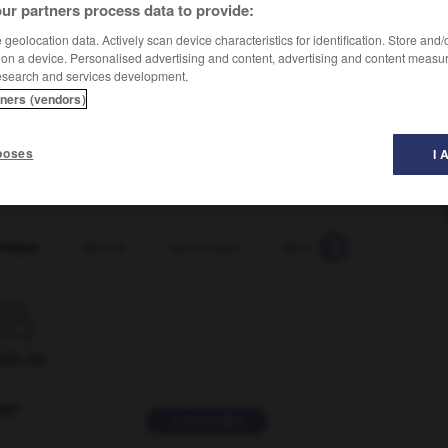
ur partners process data to provide:
geolocation data. Actively scan device characteristics for identification. Store and
 on a device. Personalised advertising and content, advertising and content measu
esearch and services development.
tners (vendors)
poses
I 
otique
-
éploré
-
épluchage
-
épluche-légumes
-

ORUM
ver
2 messages