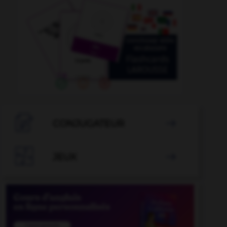

CONJUGATEUR


JEUX
