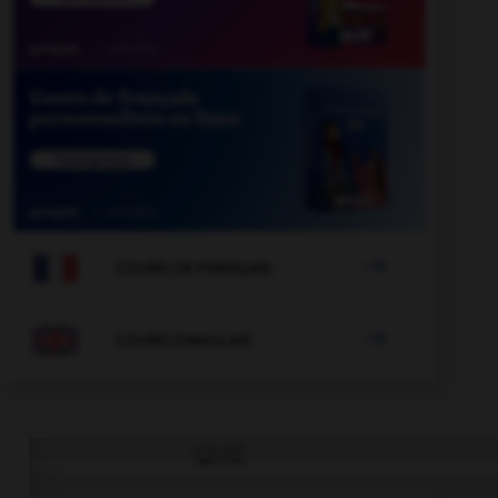

COURS DE FRANÇAIS

COURS D'ANGLAIS
QUIZ