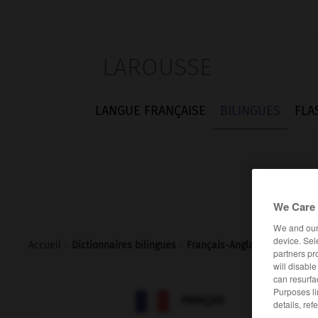
LAROUSSE
LANGUE FRANÇAISE
BILINGUES
FLA
We Care 
We and ou
device. Sel
Accueil
>
Dictionnaires bilingues
>
Français-Anglais
>
épizootiq
partners pr
will disabl
can resurfa
Purposes li

ANGLAIS
FRANÇAIS
details, ref