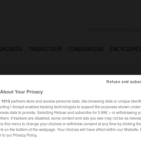
SHCARDS
TRADUCTEUR
CONJUGATEUR
ENCYCLOPÉD
Refuse and subsc
About Your Privacy
r
1013
partners store and access personal data, like browsing data or unique identif
ecting I Accept enables tracking technologies to support the purposes shown unde
ue
ocess data to provide. Selecting Refuse and subscribe for 0.99€ > or withdrawing y
e them. If trackers are disabled, some content and ads you see may not be as relevan
ce this menu to change your choices or withdraw consent at any time by clicking t
nk on the bottom of the webpage. Your choices will have effect within our Website.
FRANÇAIS
ANGLAIS
er to our Privacy Policy.