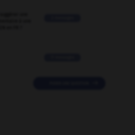
suggérer une
2 messages
mentaire à une
EN en FR ?
11 messages

POSER UNE QUESTION