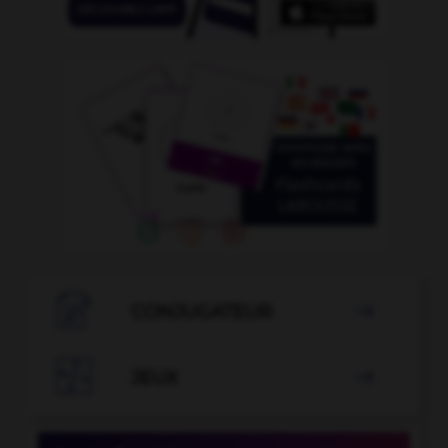

CONJUGATEUR


JEUX
