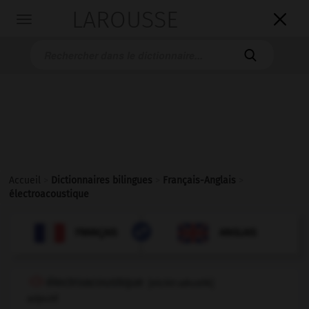
LAROUSSE

Toggle
navigation

Accueil
>
Dictionnaires bilingues
>
Français-Anglais
>
électroacoustique

ANGLAIS
FRANÇAIS
FRANÇAIS
ANGLAIS
électroacoustique
[
elεktrɔakustik
]
adjectif