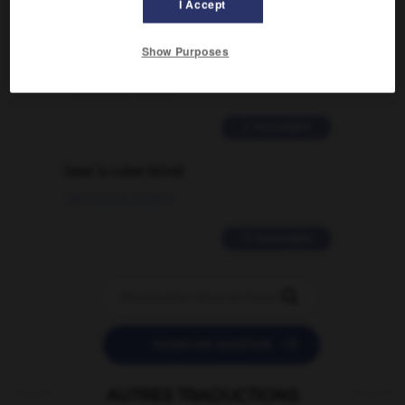
I Accept
Comment faire pour suggérer une
signification supplémentaire à une
Show Purposes
traduction d'un mot EN en FR ?
02/03/2026 13:09:50
2 messages
love is color blind
09/11/2025 20:28:04
11 messages


POSER UNE QUESTION
AUTRES TRADUCTIONS