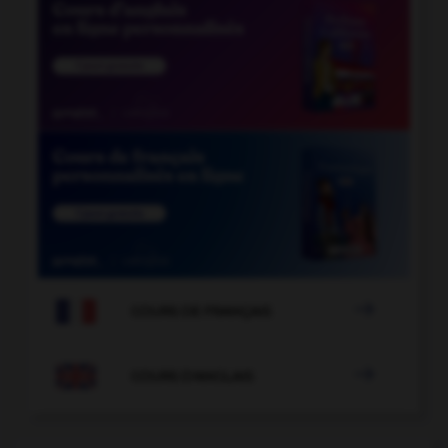

COURS DE FRANÇAIS

COURS D'ANGLAIS