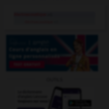
électroacoustique
adj.
électroacoustique
n.f.
OUTILS