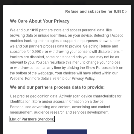
electroacoustic,
electroacoustical
Refuse and subscribe for 0.99€ >
We Care About Your Privacy
électroacoustique
[
elεktrɔakustik
]
nom féminin
We and our
1015
partners store and access personal data, like
browsing data or unique identifiers, on your device. Selecting I Accept
electroacoustics
(singulier)
enables tracking technologies to support the purposes shown under
we and our partners process data to provide. Selecting Refuse and
subscribe for 0.99€ > or withdrawing your consent will disable them. If
trackers are disabled, some content and ads you see may not be as
relevant to you. You can resurface this menu to change your choices
t
-
électriser
-
électroacoustique
-
électroaimant
-
or withdraw consent at any time by clicking the Show Purposes link on
the bottom of the webpage. Your choices will have effect within our
Website. For more details, refer to our Privacy Policy.

We and our partners process data to provide:
FORUM
Use precise geolocation data. Actively scan device characteristics for
identification. Store and/or access information on a device.
Traduction de holdover
Personalised advertising and content, advertising and content
measurement, audience research and services development.
09/04/2026 21:43:44
List of Partners (vendors)
2 messages