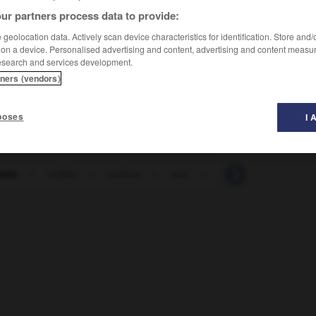
ur partners process data to provide:
geolocation data. Actively scan device characteristics for identification. Store and
 on a device. Personalised advertising and content, advertising and content measu
esearch and services development.
tners (vendors)
poses
I 
ette
-
voilier
-
voilure
-
voir
-
voire
-
voirie