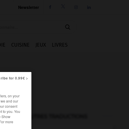
Newsletter




IE
CUISINE
JEUX
LIVRES
ribe for 0.99€ >
iers, on your
r we and our
our consent
t to you. You
AUTRES TRADUCTIONS
he Show
 For more