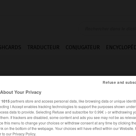
SHCARDS
TRADUCTEUR
CONJUGATEUR
ENCYCLOPÉD
Refuse and subsc
About Your Privacy
r
1015
partners store and access personal data, like browsing data or unique identif
ecting I Accept enables tracking technologies to support the purposes shown unde
ocess data to provide. Selecting Refuse and subscribe for 0.99€ > or withdrawing y
e them. If trackers are disabled, some content and ads you see may not be as relevan
ce this menu to change your choices or withdraw consent at any time by clicking t
nk on the bottom of the webpage. Your choices will have effect within our Website.
FRANÇAIS
ALLEMAND
er to our Privacy Policy.