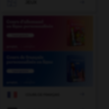

JEUX


COURS DE FRANÇAIS