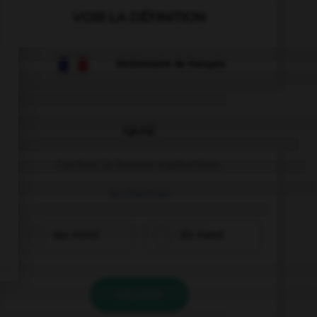
VOIR LA DÉFINITION
Dictionnaire de français
QUIZ
Cochez la bonne traduction.
la chemise
das Hemd
die Hemd
VALIDER