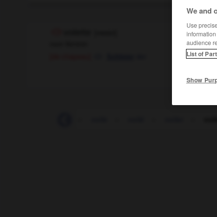
We and o
Use precise 
voilette
[
vwalɛt
]
information
audience r
nom féminin
List of Par
[de chapeau]
der
Schleier
Show Pur
voilà
-
voilage
-
voile
-
voilé
-
voiler
-
voil