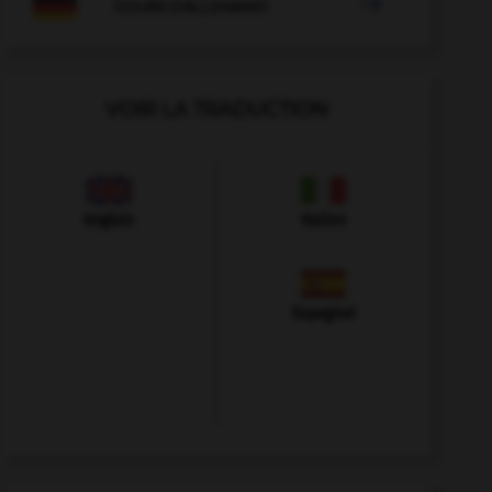

COURS D'ALLEMAND
VOIR LA TRADUCTION
Anglais
Italien
Espagnol