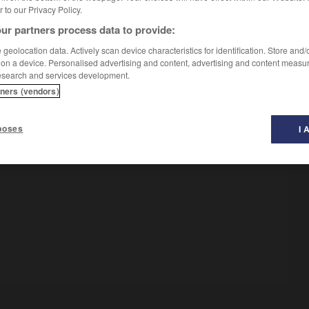
er to our Privacy Policy.
ur partners process data to provide:
geolocation data. Actively scan device characteristics for identification. Store and
 on a device. Personalised advertising and content, advertising and content measu
esearch and services development.
tners (vendors)
poses
I 