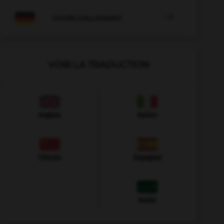

COURS D'ALLEMAND
VOIR LA TRADUCTION
Anglais
Italien
Chinois
Espagnol
Arabe