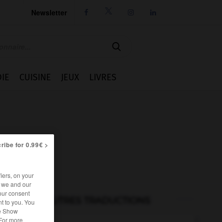
Newsletter




IE
CUISINE
JEUX
LIVRES
ribe for 0.99€ >
iers, on your
r we and our
our consent
AUTRES TRADUCTIONS
t to you. You
he Show
 For more