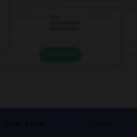
inen
Streuselkuchen
und einen Tee.
VALIDER
s
Contact
À la une
© Larousse