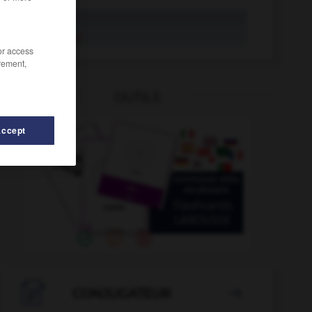
local
local
/or access
rement,
OUTILS
Accept

CONJUGATEUR
