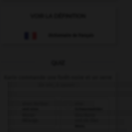
VOIR LA DÉFINITION
Dictionnaire de français
QUIZ
Karin commande une forêt-noire et un verre
de vin, à savoir :
einen Berliner
eine
und eine
Schwarzwälder
Wiener
Kirschtorte
Mélange.
und ein Glas
Wein.