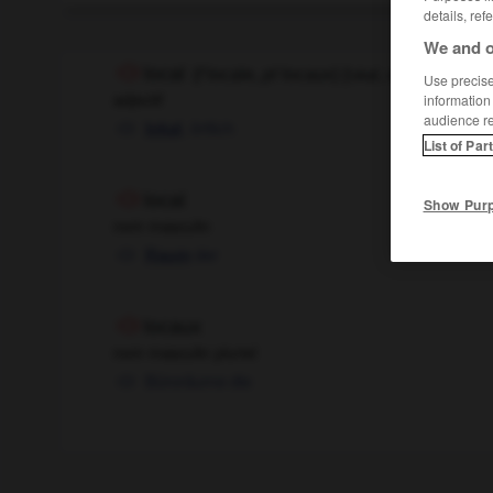
details, ref
We and o
local
[
lɔkal, o
]
(
f
locale,
pl
locaux)
Use precise 
adjectif
information
audience r
, örtlich
lokal
List of Par
local
Show Pur
nom masculin
der
Raum
locaux
nom masculin pluriel
Büroräume
die