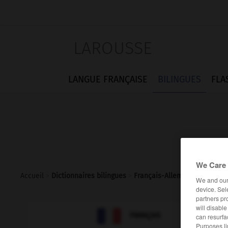
LAROUSSE
LANGUE FRANÇAISE
BILINGUES
FLA
We Care 
Accueil
>
Dictionnaires bilingues
>
Français-Allemand
>
local
We and ou
device. Sel
partners pr
will disabl

ALLEMAND
FRANÇAIS
can resurfa
Purposes li