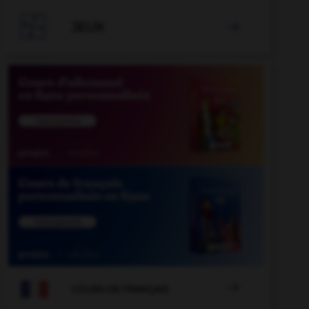
é
-
locataire
-
LO
-
lobby
-
lobe
-
lober
-

JEUX


COURS DE FRANÇAIS