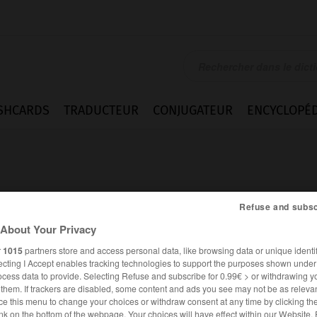
SHCARDS
TRADUCTEUR
CONJUGATEUR
ENCYCLOPÉD
Refuse and subsc
About Your Privacy
r
1015
partners store and access personal data, like browsing data or unique identif
ecting I Accept enables tracking technologies to support the purposes shown unde
ocess data to provide. Selecting Refuse and subscribe for 0.99€ > or withdrawing y
e them. If trackers are disabled, some content and ads you see may not be as relevan
FRANÇAIS
ALLEMAND
ce this menu to change your choices or withdraw consent at any time by clicking t
nk on the bottom of the webpage. Your choices will have effect within our Website.