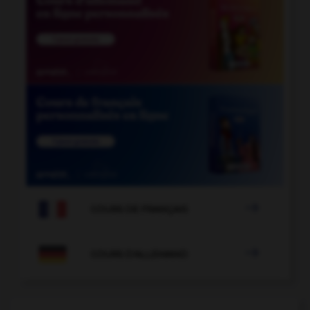

COURS DE FRANÇAIS

COURS D'ALLEMAND