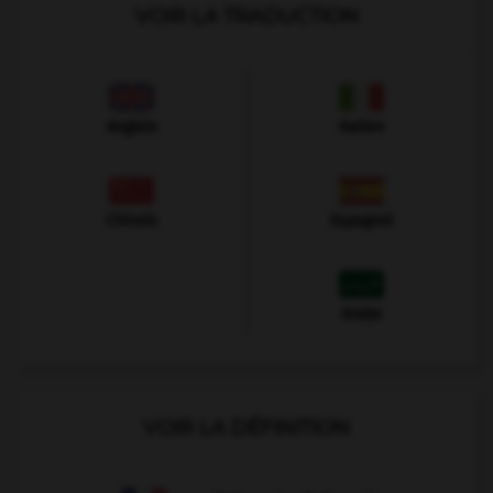
VOIR LA TRADUCTION
Anglais
Italien
Chinois
Espagnol
Arabe
VOIR LA DÉFINITION