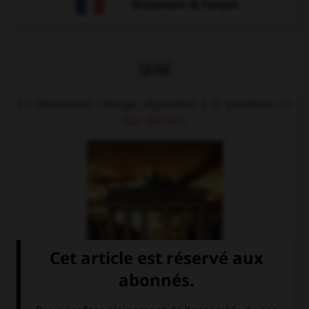
Dictionnaire de français
QUIZ
En observant l'image, répondez à la question
Ist
das Berlin?
.