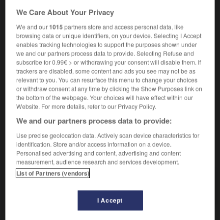
avoir l'habitude de qqch
etw gewohnt sein
We Care About Your Privacy
avoir l'habitude de faire qqch
gewohnt sein,
We and our
1015
partners store and access personal data, like
etw zu tun
browsing data or unique identifiers, on your device. Selecting I Accept
d'habitude
gewöhnlich
(adverbe)
enables tracking technologies to support the purposes shown under
comme d'habitude
wie gewöhnlich
we and our partners process data to provide. Selecting Refuse and
par habitude
aus Gewohnheit
subscribe for 0.99€ > or withdrawing your consent will disable them. If
trackers are disabled, some content and ads you see may not be as
[coutume]
die
Gepflogenheit
relevant to you. You can resurface this menu to change your choices
or withdraw consent at any time by clicking the Show Purposes link on
the bottom of the webpage. Your choices will have effect within our
Website. For more details, refer to our Privacy Policy.
We and our partners process data to provide:
habité
-
habiter
-
habitude
-
habitué_habituée
-
Use precise geolocation data. Actively scan device characteristics for
identification. Store and/or access information on a device.
AUTRES TRADUCTIONS
Personalised advertising and content, advertising and content
measurement, audience research and services development.
List of Partners (vendors)
habitude
I Accept