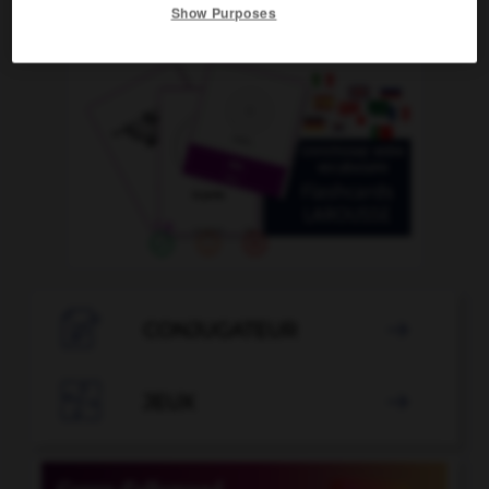
Show Purposes
OUTILS

CONJUGATEUR


JEUX
