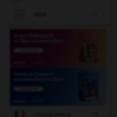

JEUX


COURS DE FRANÇAIS