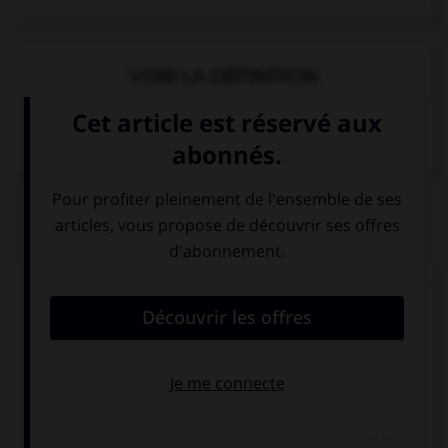
VOIR LA DÉFINITION
Dictionnaire de français
QUIZ
Comment dit-on
Dankeschön
dans la langue de
tous les jours ?
Danke
Schön