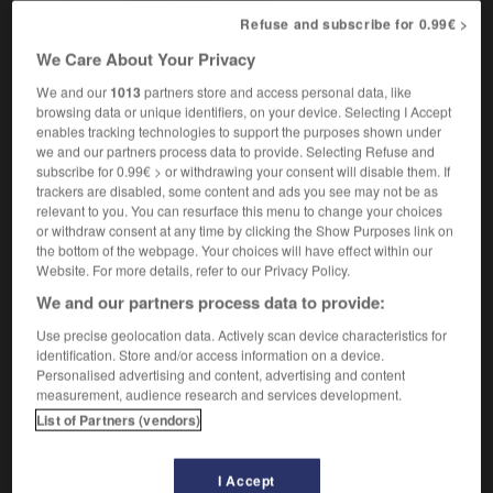
faire connaître
mitteilen
Refuse and subscribe for 0.99€ >
se faire connaître
We Care About Your Privacy
[dire son nom]
sich vorstellen
[devenir connu]
sich einen Namen machen
We and our
1013
partners store and access personal data, like
browsing data or unique identifiers, on your device. Selecting I Accept
connaître qqn de vue / de nom
jn vom Sehen/
enables tracking technologies to support the purposes shown under
vom Namen her kennen
we and our partners process data to provide. Selecting Refuse and
je ne lui connais qu'un défaut
ich habe nur
subscribe for 0.99€ > or withdrawing your consent will disable them. If
einen Fehler an ihm entdeckt
trackers are disabled, some content and ads you see may not be as
relevant to you. You can resurface this menu to change your choices
[être spécialiste en]
or withdraw consent at any time by clicking the Show Purposes link on
connaître qqch
sich mit etw auskennen
the bottom of the webpage. Your choices will have effect within our
connaître son métier
etw von seinem Beruf
Website. For more details, refer to our Privacy Policy.
verstehen
We and our partners process data to provide:
[obtenir, subir]
erfahren
Conjugaison
Use precise geolocation data. Actively scan device characteristics for
identification. Store and/or access information on a device.
Personalised advertising and content, advertising and content
measurement, audience research and services development.
se connaître
List of Partners (vendors)
verbe pronominal
Conjugaison
[être en relations]
sich kennen
I Accept
[se rencontrer]
sich kennen lernen