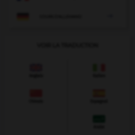

COURS D'ALLEMAND
VOIR LA TRADUCTION
Anglais
Italien
Chinois
Espagnol
Arabe