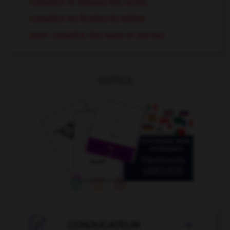
connaître le dessous des cartes
connaître les ficelles du métier
avoir connaître des hauts et des bas
OUTILS

CONJUGATEUR
