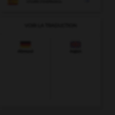

COURS D'ESPAGNOL
VOIR LA TRADUCTION
Allemand
Anglais