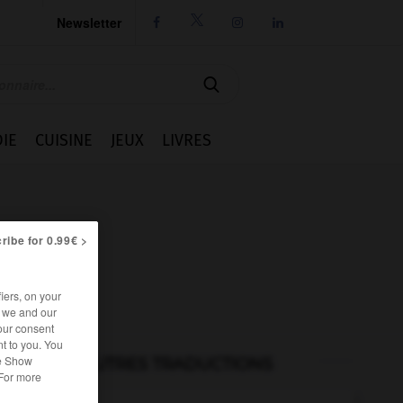
Newsletter




IE
CUISINE
JEUX
LIVRES
ribe for 0.99€ >
iers, on your
r we and our
our consent
t to you. You
he Show
AUTRES TRADUCTIONS
 For more