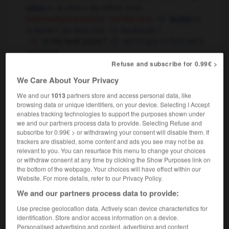
m
,
la vôtre
f,
les vôtres
mf pl
vôtre
[addressing one person - familiar use]
m
,
le tien
la tienne
f,
les tiens
mpl
,
les tiennes
f
is this book yours ?
est-ce que ce livre est à
vous/toi ?
is this car yours ?
c'est votre/ta voiture ?
Refuse and subscribe for 0.99€ >
are these books yours ?
ces livres sont-ils à
We Care About Your Privacy
vous/toi ?
is he a friend of yours ?
est-ce un de vos/tes
We and our
1013
partners store and access personal data, like
browsing data or unique identifiers, on your device. Selecting I Accept
amis ?
enables tracking technologies to support the purposes shown under
yours is an unenviable task
votre tâche est
we and our partners process data to provide. Selecting Refuse and
peu enviable
subscribe for 0.99€ > or withdrawing your consent will disable them. If
can't you control that wretched dog of yours ?
trackers are disabled, some content and ads you see may not be as
vous ne pouvez pas retenir votre satané chien ?
relevant to you. You can resurface this menu to change your choices
or withdraw consent at any time by clicking the Show Purposes link on
[up to you]
the bottom of the webpage. Your choices will have effect within our
it is not yours to decide
ce n'est pas à vous
Website. For more details, refer to our Privacy Policy.
il ne vous appartient pas de décider
OR
We and our partners process data to provide:
[in offering drinks]
(UK, informal)
Use precise geolocation data. Actively scan device characteristics for
what's yours ?
qu'est-ce que vous buvez ?,
identification. Store and/or access information on a device.
qu'est-ce que je vous sers ?
Personalised advertising and content, advertising and content