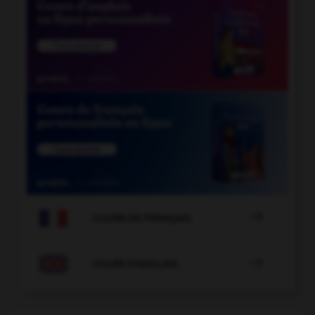

COURS DE FRANÇAIS

COURS D'ANGLAIS