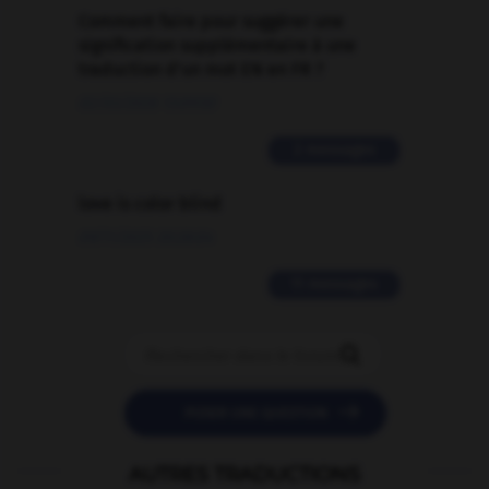
Comment faire pour suggérer une
signification supplémentaire à une
traduction d'un mot EN en FR ?
02/03/2026 13:09:50
2 messages
love is color blind
09/11/2025 20:28:04
11 messages


POSER UNE QUESTION
AUTRES TRADUCTIONS