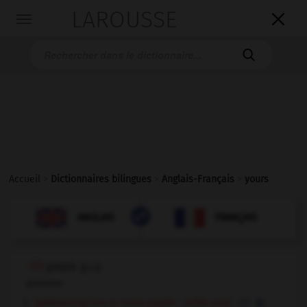
LAROUSSE

Toggle
navigation

Accueil
>
Dictionnaires bilingues
>
Anglais-Français
>
yours

FRANÇAIS
ANGLAIS
ANGLAIS
FRANÇAIS
yours
[
jɔ:z
]
pronoun
[addressing one or more people - polite use]
le