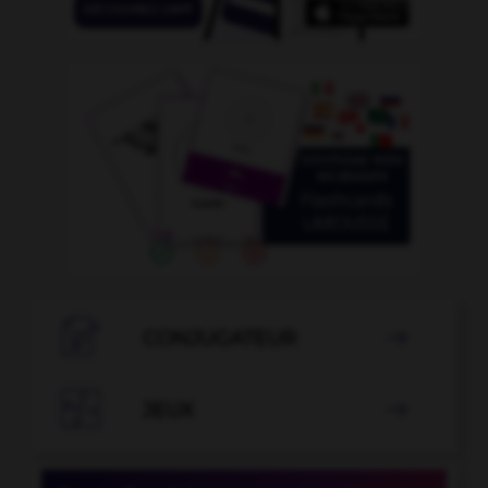

CONJUGATEUR


JEUX
