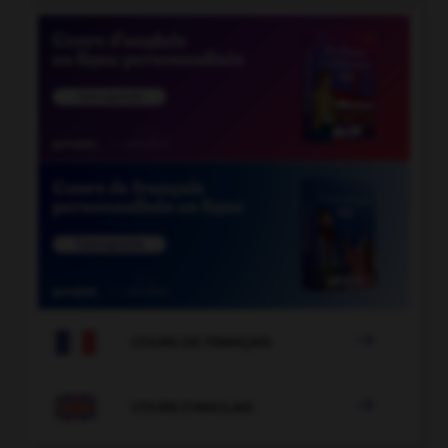

COURS DE FRANÇAIS

COURS D'ANGLAIS