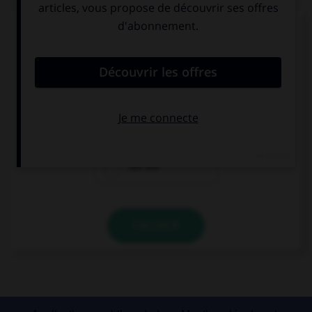
Complétez la séquence avec la proposition qui
convient.
… home at 6 tonight?
We're
Are we
We are
VALIDER