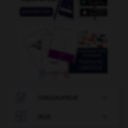

CONJUGATEUR


JEUX
