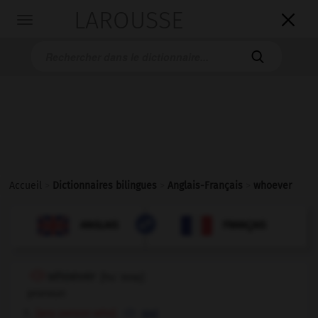
LAROUSSE

Toggle
navigation

Accueil
>
Dictionnaires bilingues
>
Anglais-Français
>
whoever

FRANÇAIS
ANGLAIS
ANGLAIS
FRANÇAIS
whoever
[
hu:ˈevəɼ
]
pronoun
[any person who]
qui