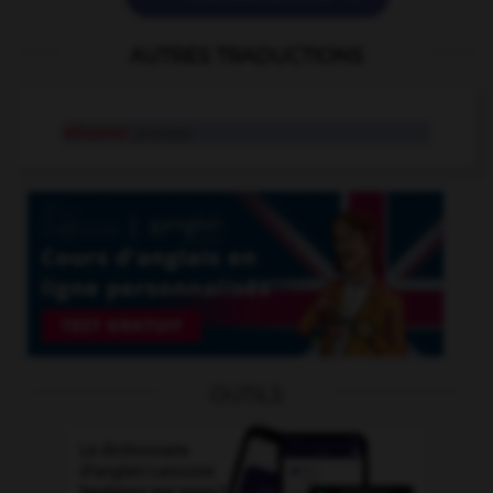
AUTRES TRADUCTIONS
whoever
pronoun
OUTILS