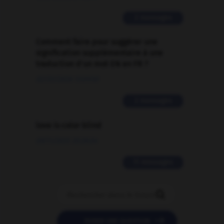
2 messages
Comment faire pour suggérer une
signification supplémentaire à une
traduction d'un mot EN en FR ?
02/03/2026 13:09:50
2 messages
love is color blind
09/11/2025 20:28:04
11 messages


POSER UNE QUESTION