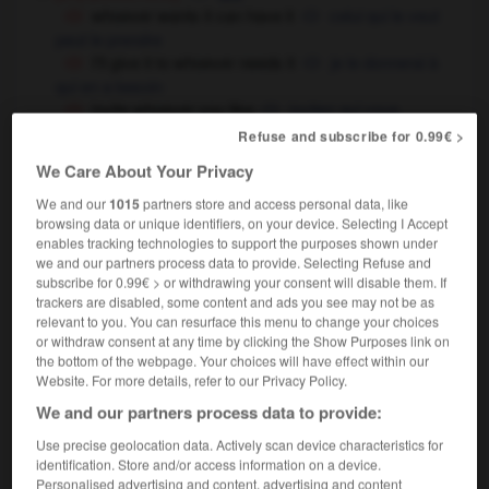
whoever wants it can have it
celui qui le veut
peut le prendre
I'll give it to whoever needs it
je le donnerai à
qui en a besoin
invite whoever you like
invitez qui vous
voulez
Refuse and subscribe for 0.99€ >
[the person who]
celui qui
m
,
celle qui
f,
ceux qui
We Care About Your Privacy
mpl
,
celles qui
f
We and our
1015
partners store and access personal data, like
whoever answered the phone had a nice
browsing data or unique identifiers, on your device. Selecting I Accept
voice
la personne qui a répondu au téléphone
enables tracking technologies to support the purposes shown under
avait une voix agréable
we and our partners process data to provide. Selecting Refuse and
subscribe for 0.99€ > or withdrawing your consent will disable them. If
contact whoever found the body
contactez
trackers are disabled, some content and ads you see may not be as
celui qui
la personne qui a trouvé le corps
OR
relevant to you. You can resurface this menu to change your choices
[no matter who]
or withdraw consent at any time by clicking the Show Purposes link on
the bottom of the webpage. Your choices will have effect within our
come out, whoever you are !
montrez-vous,
Website. For more details, refer to our Privacy Policy.
qui que vous soyez !
We and our partners process data to provide:
whoever gets the job will find it a real
challenge
celui qui obtiendra cet emploi n'aura pas
Use precise geolocation data. Actively scan device characteristics for
la tâche facile
identification. Store and/or access information on a device.
whoever you vote for, make sure he's honest
Personalised advertising and content, advertising and content