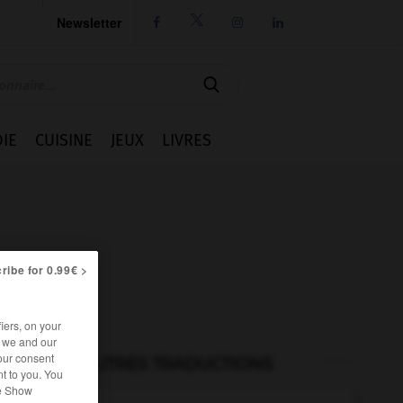
Newsletter




IE
CUISINE
JEUX
LIVRES
ribe for 0.99€ >
iers, on your
r we and our
our consent
AUTRES TRADUCTIONS
t to you. You
he Show