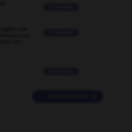
ver
2 messages
suggérer une
2 messages
mentaire à une
EN en FR ?
11 messages

POSER UNE QUESTION