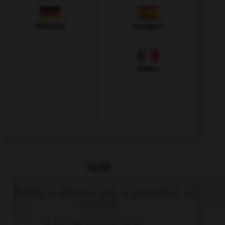
Allemand
Espagnol
Italien
QUIZ
Complétez la séquence avec la proposition qui
convient.
Je dis : My birthday is on ….