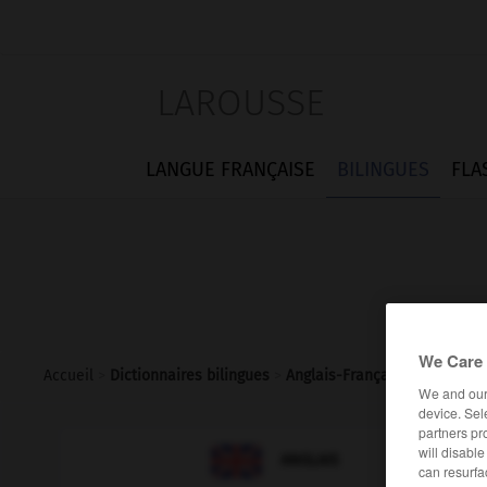
LAROUSSE
LANGUE FRANÇAISE
BILINGUES
FLA
We Care 
Accueil
>
Dictionnaires bilingues
>
Anglais-Français
>
vertigo
We and ou
device. Sel
partners pr

will disabl
FRANÇAIS
ANGLAIS
can resurfa