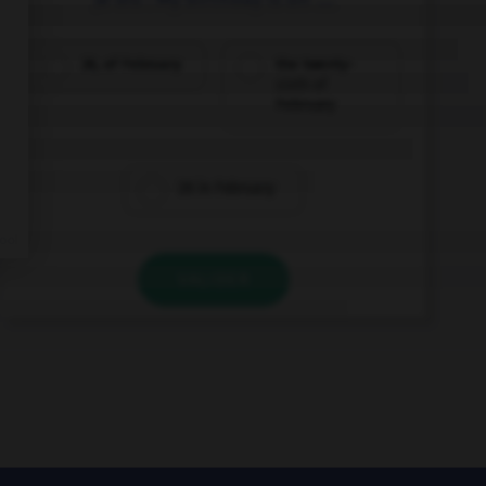
26, of February
the twenty-
sixth of
February
26 in February
VALIDER