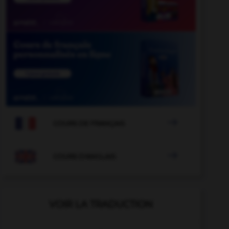

COURS DE FRANÇAIS

COURS D'ANGLAIS
VOIR LA TRADUCTION