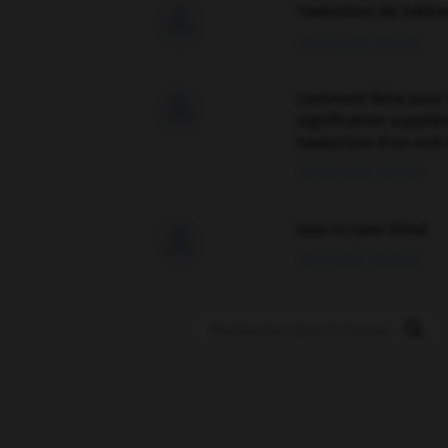
Traduction de holdo

09/04/2026 21:43:44
Comment faire pour 

signification supplé
traduction d'un mot 
02/03/2026 13:09:50
love is color blind

09/11/2025 20:28:04
