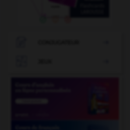

CONJUGATEUR


JEUX
