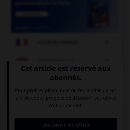

COURS DE FRANÇAIS

COURS D'ANGLAIS
QUIZ
Complétez la séquence avec la proposition qui
convient.
Is there … pepper on the table?