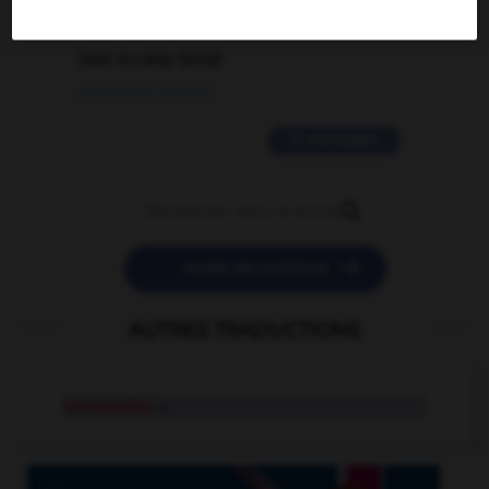
2 messages
love is color blind
09/11/2025 20:28:04
11 messages


POSER UNE QUESTION
AUTRES TRADUCTIONS
traineeship
n.