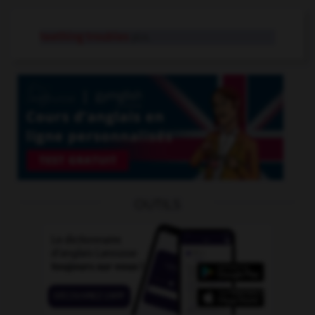
teething troubles
pl.n.
OUTILS