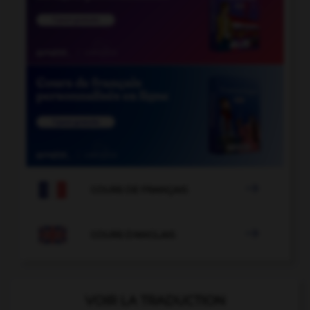

COURS DE FRANÇAIS

COURS D'ANGLAIS
VOIR LA TRADUCTION