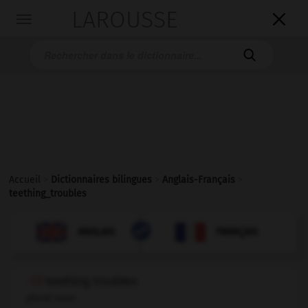
LAROUSSE

Toggle
navigation

Accueil
>
Dictionnaires bilingues
>
Anglais-Français
>
teething_troubles

FRANÇAIS
ANGLAIS
ANGLAIS
FRANÇAIS
teething troubles
plural noun