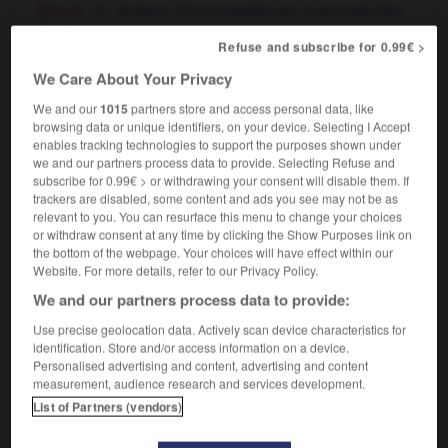
douleurs
fpl
provoquées par la poussée des
(literal)
dents
Refuse and subscribe for 0.99€ >
difficultés
fpl
initiales
de départ
(figurative)
OR
we're having teething troubles with the new
We Care About Your Privacy
computer
nous avons des problèmes de mise en
We and our
1015
partners store and access personal data, like
route avec le nouvel ordinateur
browsing data or unique identifiers, on your device. Selecting I Accept
enables tracking technologies to support the purposes shown under
we and our partners process data to provide. Selecting Refuse and
subscribe for 0.99€ > or withdrawing your consent will disable them. If
trackers are disabled, some content and ads you see may not be as
teething_ring
-
teething troubles
-
teetotal
-
teetot
relevant to you. You can resurface this menu to change your choices
or withdraw consent at any time by clicking the Show Purposes link on
the bottom of the webpage. Your choices will have effect within our

Website. For more details, refer to our Privacy Policy.
We and our partners process data to provide:
FORUM
Use precise geolocation data. Actively scan device characteristics for
Traduction de holdover
identification. Store and/or access information on a device.
Personalised advertising and content, advertising and content
09/04/2026 21:43:44
measurement, audience research and services development.
List of Partners (vendors)
2 messages