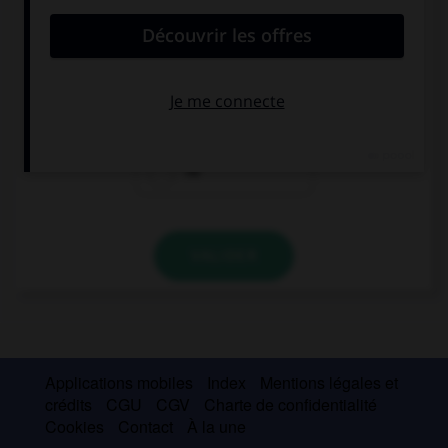
Would you like … salad with your ham?
some
any
no
VALIDER
Applications mobiles
Index
Mentions légales et
crédits
CGU
CGV
Charte de confidentialité
Cookies
Contact
À la une