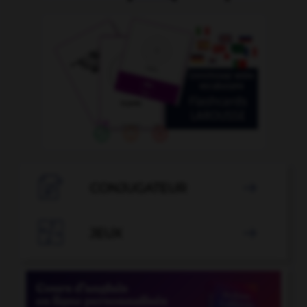

CONJUGATEUR


JEUX
