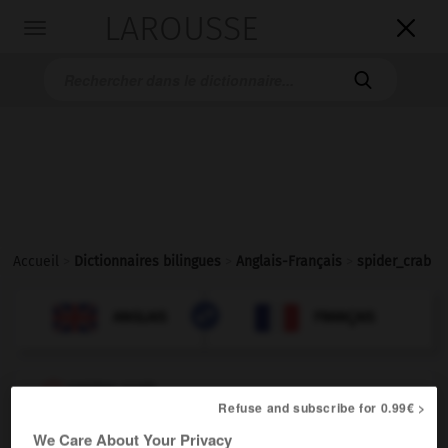
LAROUSSE

Toggle
navigation

Accueil
>
Dictionnaires bilingues
>
Anglais-Français
>
spider_crab

FRANÇAIS
ANGLAIS
ANGLAIS
FRANÇAIS
spider crab
Refuse and subscribe for 0.99€ >
noun
f
(de mer)
We Care About Your Privacy
araignée